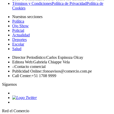
Términos y Condiciones
Política de Privacidad
Política de
Cookies
Nuestras secciones
Política
Ojo Show
Policial
Actualidad
Deportes
Escolar
Salud
Director Periodístico
:
Carlos Espinoza Olcay
Editora Web
:
Gabriela Chiappe Vela
-
:
Contacto comercial
Publicidad Online:
:
fonoavisos@comercio.com.pe
Call Center
:
+51 1708 9999
Síguenos
Red el Comercio