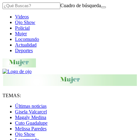
Cuadro de búsqueda
Videos
Ojo Show
Policial
Mujer
Locomundo
Actualidad
Deportes
TEMAS:
Últimas noticias
Gisela Valcarcel
Magaly Medina
Cuto Guadalupe
Melissa Paredes
Ojo Show
Locomundo