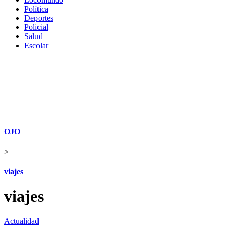
Política
Deportes
Policial
Salud
Escolar
OJO
>
viajes
viajes
Actualidad