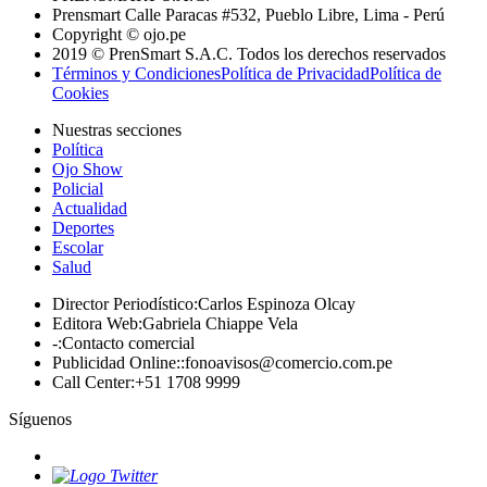
Prensmart Calle Paracas #532, Pueblo Libre, Lima - Perú
Copyright © ojo.pe
2019 © PrenSmart S.A.C. Todos los derechos reservados
Términos y Condiciones
Política de Privacidad
Política de
Cookies
Nuestras secciones
Política
Ojo Show
Policial
Actualidad
Deportes
Escolar
Salud
Director Periodístico
:
Carlos Espinoza Olcay
Editora Web
:
Gabriela Chiappe Vela
-
:
Contacto comercial
Publicidad Online:
:
fonoavisos@comercio.com.pe
Call Center
:
+51 1708 9999
Síguenos