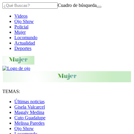
Cuadro de búsqueda
Videos
Ojo Show
Policial
Mujer
Locomundo
Actualidad
Deportes
TEMAS:
Últimas noticias
Gisela Valcarcel
Magaly Medina
Cuto Guadalupe
Melissa Paredes
Ojo Show
Locomundo