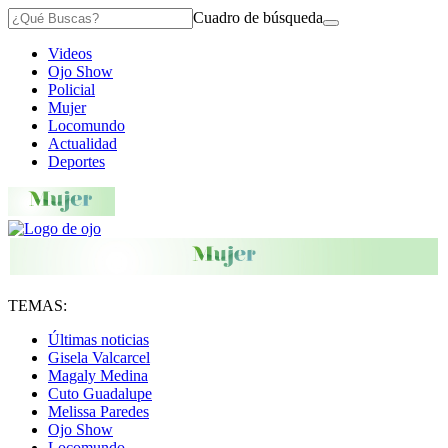
Cuadro de búsqueda
Videos
Ojo Show
Policial
Mujer
Locomundo
Actualidad
Deportes
TEMAS:
Últimas noticias
Gisela Valcarcel
Magaly Medina
Cuto Guadalupe
Melissa Paredes
Ojo Show
Locomundo