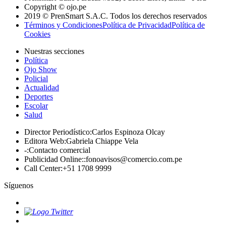
Copyright © ojo.pe
2019 © PrenSmart S.A.C. Todos los derechos reservados
Términos y Condiciones
Política de Privacidad
Política de
Cookies
Nuestras secciones
Política
Ojo Show
Policial
Actualidad
Deportes
Escolar
Salud
Director Periodístico
:
Carlos Espinoza Olcay
Editora Web
:
Gabriela Chiappe Vela
-
:
Contacto comercial
Publicidad Online:
:
fonoavisos@comercio.com.pe
Call Center
:
+51 1708 9999
Síguenos