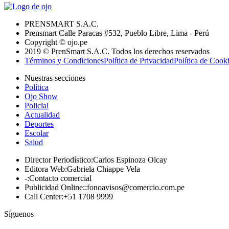
PRENSMART S.A.C.
Prensmart Calle Paracas #532, Pueblo Libre, Lima - Perú
Copyright © ojo.pe
2019 © PrenSmart S.A.C. Todos los derechos reservados
Términos y Condiciones
Política de Privacidad
Política de Cook
Nuestras secciones
Política
Ojo Show
Policial
Actualidad
Deportes
Escolar
Salud
Director Periodístico
:
Carlos Espinoza Olcay
Editora Web
:
Gabriela Chiappe Vela
-
:
Contacto comercial
Publicidad Online:
:
fonoavisos@comercio.com.pe
Call Center
:
+51 1708 9999
Síguenos