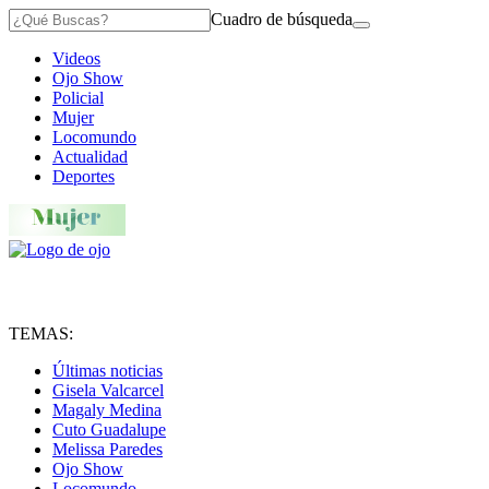
Cuadro de búsqueda
Videos
Ojo Show
Policial
Mujer
Locomundo
Actualidad
Deportes
TEMAS:
Últimas noticias
Gisela Valcarcel
Magaly Medina
Cuto Guadalupe
Melissa Paredes
Ojo Show
Locomundo