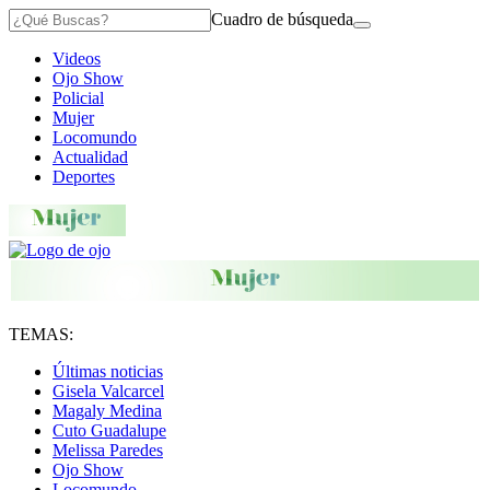
Cuadro de búsqueda
Videos
Ojo Show
Policial
Mujer
Locomundo
Actualidad
Deportes
TEMAS:
Últimas noticias
Gisela Valcarcel
Magaly Medina
Cuto Guadalupe
Melissa Paredes
Ojo Show
Locomundo