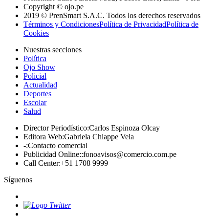
Copyright © ojo.pe
2019 © PrenSmart S.A.C. Todos los derechos reservados
Términos y Condiciones
Política de Privacidad
Política de
Cookies
Nuestras secciones
Política
Ojo Show
Policial
Actualidad
Deportes
Escolar
Salud
Director Periodístico
:
Carlos Espinoza Olcay
Editora Web
:
Gabriela Chiappe Vela
-
:
Contacto comercial
Publicidad Online:
:
fonoavisos@comercio.com.pe
Call Center
:
+51 1708 9999
Síguenos