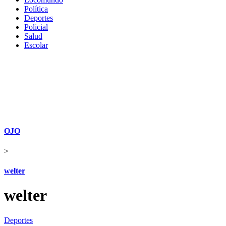
Política
Deportes
Policial
Salud
Escolar
OJO
>
welter
welter
Deportes