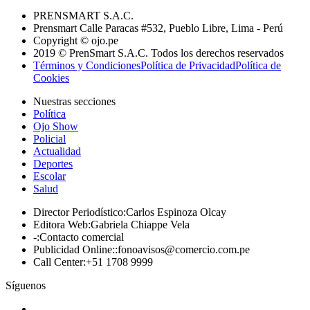
PRENSMART S.A.C.
Prensmart Calle Paracas #532, Pueblo Libre, Lima - Perú
Copyright © ojo.pe
2019 © PrenSmart S.A.C. Todos los derechos reservados
Términos y Condiciones
Política de Privacidad
Política de
Cookies
Nuestras secciones
Política
Ojo Show
Policial
Actualidad
Deportes
Escolar
Salud
Director Periodístico
:
Carlos Espinoza Olcay
Editora Web
:
Gabriela Chiappe Vela
-
:
Contacto comercial
Publicidad Online:
:
fonoavisos@comercio.com.pe
Call Center
:
+51 1708 9999
Síguenos