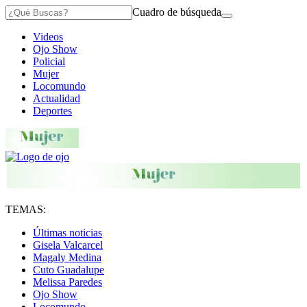
Cuadro de búsqueda
Videos
Ojo Show
Policial
Mujer
Locomundo
Actualidad
Deportes
TEMAS:
Últimas noticias
Gisela Valcarcel
Magaly Medina
Cuto Guadalupe
Melissa Paredes
Ojo Show
Locomundo