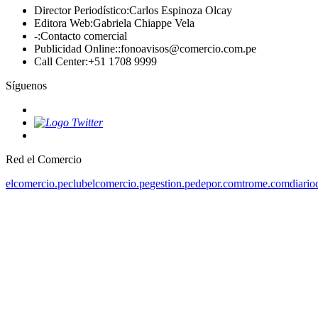
Director Periodístico
:
Carlos Espinoza Olcay
Editora Web
:
Gabriela Chiappe Vela
-
:
Contacto comercial
Publicidad Online:
:
fonoavisos@comercio.com.pe
Call Center
:
+51 1708 9999
Síguenos
Red el Comercio
elcomercio.pe
clubelcomercio.pe
gestion.pe
depor.com
trome.com
diario