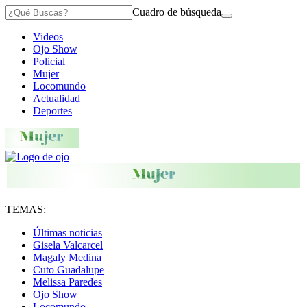
Cuadro de búsqueda
Videos
Ojo Show
Policial
Mujer
Locomundo
Actualidad
Deportes
TEMAS:
Últimas noticias
Gisela Valcarcel
Magaly Medina
Cuto Guadalupe
Melissa Paredes
Ojo Show
Locomundo