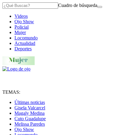
Cuadro de búsqueda
Videos
Ojo Show
Policial
Mujer
Locomundo
Actualidad
Deportes
TEMAS:
Últimas noticias
Gisela Valcarcel
Magaly Medina
Cuto Guadalupe
Melissa Paredes
Ojo Show
Locomundo