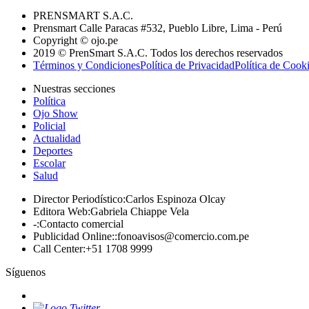
PRENSMART S.A.C.
Prensmart Calle Paracas #532, Pueblo Libre, Lima - Perú
Copyright © ojo.pe
2019 © PrenSmart S.A.C. Todos los derechos reservados
Términos y Condiciones
Política de Privacidad
Política de Cook
Nuestras secciones
Política
Ojo Show
Policial
Actualidad
Deportes
Escolar
Salud
Director Periodístico
:
Carlos Espinoza Olcay
Editora Web
:
Gabriela Chiappe Vela
-
:
Contacto comercial
Publicidad Online:
:
fonoavisos@comercio.com.pe
Call Center
:
+51 1708 9999
Síguenos