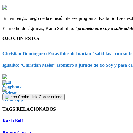
Sin embargo, luego de la emisión de ese programa, Karla Solf se desd
En medio de lágrimas, Karla Solf dijo:
“prometo que voy a salir adel
OJO CON ESTO:
Christian Domínguez: Estas fotos delatarían "saliditas" con su ba
Igualito: ‘Christian Meier’ asombró a jurado de Yo Soy y pasa 
Copiar enlace
TAGS RELACIONADOS
Karla Solf
Ronny García