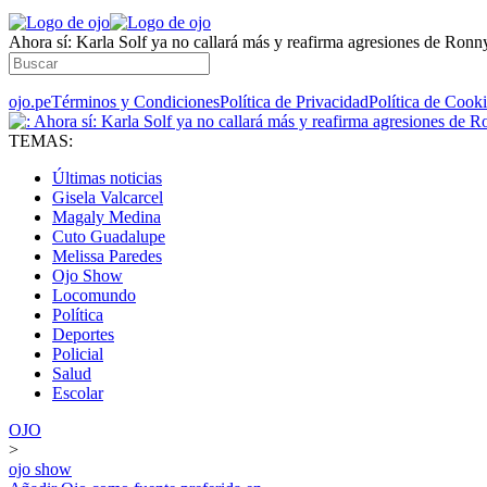
​Ahora sí: Karla Solf ya no callará más y reafirma agresiones de Ronn
ojo.pe
Términos y Condiciones
Política de Privacidad
Política de Cook
TEMAS:
Últimas noticias
Gisela Valcarcel
Magaly Medina
Cuto Guadalupe
Melissa Paredes
Ojo Show
Locomundo
Política
Deportes
Policial
Salud
Escolar
OJO
>
ojo show