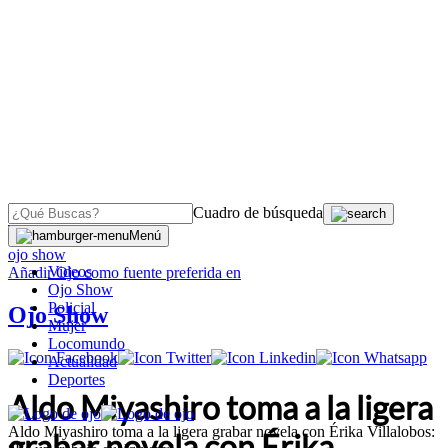
Cuadro de búsqueda
OJO
>
Menú
ojo show
Videos
Añadir
Ojo
como fuente preferida en
Ojo Show
Policial
Ojo Show
Mujer
Locomundo
Actualidad
Deportes
Aldo Miyashiro toma a la ligera
Aldo Miyashiro toma a la ligera grabar novela con Érika Villalobos:
grabar novela con Érika