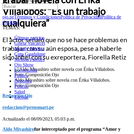
“Es un trabajo cualquiera”
Villalobos: “Es un trabajo
ojo.pe
Términos y Condiciones
Política de Privacidad
Política de
cualquiera”
Cookies
TEMAS:
Últimas noticias
El actor señaló que no se hace problemas en
Gisela Valcarcel
trabajar con su aún esposa, pese a haberle
Magaly Medina
Cuto Guadalupe
sido infiel con su exreportera, Fiorella Retiz
Melissa Paredes
Ojo Show
Locomundo
Política
Aldo Miyashiro sobre novela con Érika Villalobos.
Deportes
Foto: Composición Ojo
Policial
Salud
Redacción Ojo
Escolar
redaccion@prensmart.pe
Actualizado el 08/09/2023, 05:03 p.m.
Aldo Miyashiro
fue interceptado por el programa “Amor y