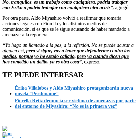
No, tranquilos, es un trabajo como cualquiera, podría trabajar
con Érika o podría trabajar con cualquiera otra actriz”,
agregó.
Por otra parte, Aldo Miyashiro volvió a reafirmar que tomaría
acciones legales con Fiorella y los distintos medios de
comunicación, si es que se le sigue acusando de haber mandado a
amenazar a la reportera.
“Yo hago un llamado a la paz, a la reflexión. No se puede acusar a
alguien así,
pero si sigue, voy a tener que defenderme contra los
medios, porque yo he estado callado, pero ya cuando dicen que
has cometido un delito, ya es otra cosa”
,
expresó.
TE PUEDE INTERESAR
Érika Villalobos y Aldo Miyashiro protagonizarán nueva
novela “Perdóname”
Fiorella Retiz denuncia ser víctima de amenazas por parte
del entorno de Miyashiro: “No es la primera vez”