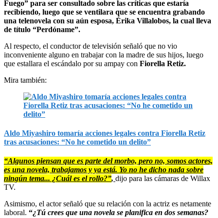
Fuego” para ser consultado sobre las críticas que estaría
recibiendo, luego que se ventilara que se encuentra grabando
una telenovela con su aún esposa, Érika Villalobos, la cual lleva
de título “Perdóname”.
Al respecto, el conductor de televisión señaló que no vio
inconveniente alguno en trabajar con la madre de sus hijos, luego
que estallara el escándalo por su ampay con
Fiorella Retiz.
Mira también:
Aldo Miyashiro tomaría acciones legales contra Fiorella Retiz
tras acusaciones: “No he cometido un delito”
“Algunos piensan que es parte del morbo, pero no, somos actores,
es una novela, trabajamos y ya está. Yo no he dicho nada sobre
ningún tema... ¿Cuál es el rollo?”
,
dijo para las cámaras de Willax
TV.
Asimismo, el actor señaló que su relación con la actriz es netamente
laboral.
“
¿Tú crees que una novela se planifica en dos semanas?