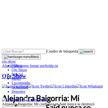
Cuadro de búsqueda
OJO
>
Menú
ojo show
Videos
Añadir
Ojo
como fuente preferida en
Ojo Show
Policial
Ojo Show
Mujer
Locomundo
Actualidad
Deportes
Alejandra Baigorria: Mi
Alejandra Baigorria: Mi confianza en Said nunca se destruyó
confianza en Said nunca se