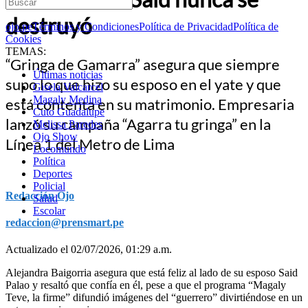
destruyó
ojo.pe
Términos y Condiciones
Política de Privacidad
Política de
Cookies
TEMAS:
“Gringa de Gamarra” asegura que siempre
Últimas noticias
supo lo que hizo su esposo en el yate y que
Gisela Valcarcel
Magaly Medina
está contenta en su matrimonio. Empresaria
Cuto Guadalupe
lanzó su campaña “Agarra tu gringa” en la
Melissa Paredes
Ojo Show
Línea 1 del Metro de Lima
Locomundo
Política
Deportes
Policial
Redacción Ojo
Salud
Escolar
redaccion@prensmart.pe
Actualizado el 02/07/2026, 01:29 a.m.
Alejandra Baigorria asegura que está feliz al lado de su esposo Said
Palao y resaltó que confía en él, pese a que el programa “Magaly
Teve, la firme” difundió imágenes del “guerrero” divirtiéndose en un