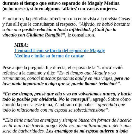
durante el tiempo que estuvo separado de Magaly Medina
(ocho meses), sí tuvo algunos ‘affairs’ con varias mujeres.
El notario y la periodista ofrecieron una entrevista a la revista Cosas
y fue allí que le consultaron al respecto.
“Alfredo, se habló bastante
sobre una
posible relación o hasta infidelidad. ¿Cuál fue tu
vínculo con Giuliana Rengifo?”
,
le consultaron.
MIRA:
Leonard León se burla del esposo de Magaly
Medina e imita su forma de cantar
Pese a que la pregunta fue directa, el esposo de la ‘Urraca’ evitó
referirse a la cantante y dijo:
“En el tiempo que Magaly y yo
terminamos, conocí muchas personas aquí y en mis viajes,
pero no
tuve nada importante o algo que se pueda llamar ‘relación’”.
“En ese tiempo, pensé que ella y yo no volveríamos nunca, y hacía
todo lo posible por olvidarla. No lo conseguí”
,
agregó. Sobre cómo
abordó la prensa este tema, Zambrano dijo haber
“aprendido que
todo lo relacionado con mi esposa se sobredimensiona”.
“Ella tiene muchos enemigos y siempre buscarán formas de hacerla
sentir mal o de traerla abajo. Esta vez, me utilizaron para decir una
serie de barbaridades.
Los enemigos de mi esposa quieren a toda