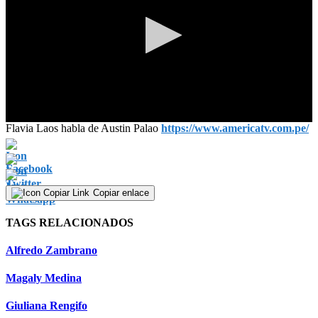
0
Flavia Laos habla de Austin Palao
https://www.americatv.com.pe/
seconds
of
0
seconds
Copiar enlace
TAGS RELACIONADOS
Alfredo Zambrano
Magaly Medina
Giuliana Rengifo