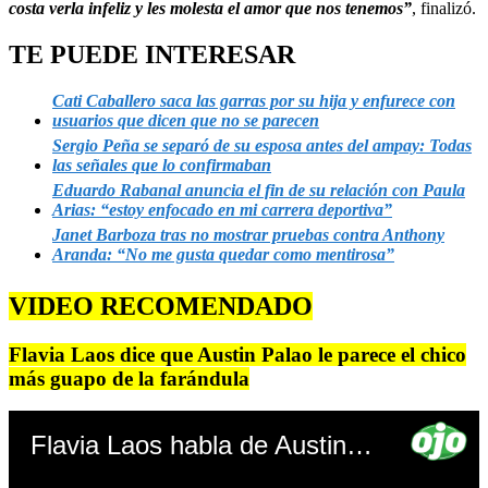
costa verla infeliz y les molesta el amor que nos tenemos”
, finalizó.
TE PUEDE INTERESAR
Cati Caballero saca las garras por su hija y enfurece con
usuarios que dicen que no se parecen
Sergio Peña se separó de su esposa antes del ampay: Todas
las señales que lo confirmaban
Eduardo Rabanal anuncia el fin de su relación con Paula
Arias: “estoy enfocado en mi carrera deportiva”
Janet Barboza tras no mostrar pruebas contra Anthony
Aranda: “No me gusta quedar como mentirosa”
VIDEO RECOMENDADO
Flavia Laos dice que Austin Palao le parece el chico
más guapo de la farándula
Flavia Laos habla de Austin Palao