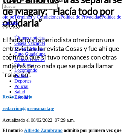
Magaly: “Hacía todo por olvidarla”
de Magaly: “Hacía todo por
ojo.pe
Términos y Condiciones
Política de Privacidad
Política de
olvidarla”
Cookies
TEMAS:
Últimas noticias
El notario y la periodista ofrecieron una
Gisela Valcarcel
entrevista a la revista Cosas y fue ahí que
Magaly Medina
Cuto Guadalupe
confirmó que sí tuvo romances con otras
Melissa Paredes
mujeres pero nada que se pueda llamar
Ojo Show
Locomundo
“relación”.
Política
Deportes
Policial
Salud
Redacción Ojo
Escolar
redaccion@prensmart.pe
Actualizado el 08/02/2022, 07:29 a.m.
El notario
Alfredo Zambrano
admitió por primera vez que