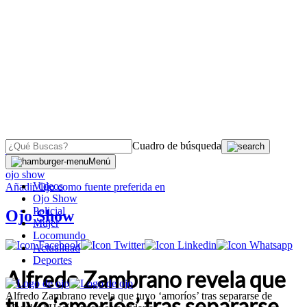
Cuadro de búsqueda
OJO
>
Menú
ojo show
Videos
Añadir
Ojo
como fuente preferida en
Ojo Show
Policial
Ojo Show
Mujer
Locomundo
Actualidad
Deportes
Alfredo Zambrano revela que
Alfredo Zambrano revela que tuvo ‘amoríos’ tras separarse de
tuvo ‘amoríos’ tras separarse