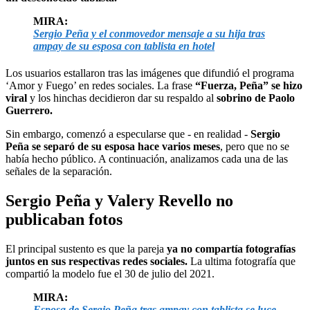
MIRA:
Sergio Peña y el conmovedor mensaje a su hija tras
ampay de su esposa con tablista en hotel
Los usuarios estallaron tras las imágenes que difundió el programa
‘Amor y Fuego’ en redes sociales. La frase
“Fuerza, Peña” se hizo
viral
y los hinchas decidieron dar su respaldo al
sobrino de Paolo
Guerrero.
Sin embargo, comenzó a especularse que - en realidad -
Sergio
Peña se separó de su esposa hace varios meses
, pero que no se
había hecho público. A continuación, analizamos cada una de las
señales de la separación.
Sergio Peña y Valery Revello no
publicaban fotos
El principal sustento es que la pareja
ya no compartía fotografías
juntos en sus respectivas redes sociales.
La ultima fotografía que
compartió la modelo fue el 30 de julio del 2021.
MIRA:
Esposa de Sergio Peña tras ampay con tablista se luce