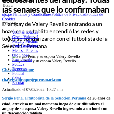
que lo confirmaban
las señales que lo confirmaban
ojo.pe
Términos y Condiciones
Política de Privacidad
Política de
Cookies
El ampay de Valery Revello entrando a un
TEMAS:
hotel con un tablita encendió las redes y
Últimas noticias
Gisela Valcarcel
todos se solidarizaron con el futbolista de la
Magaly Medina
Selección Peruana
Cuto Guadalupe
Melissa Paredes
Ojo Show
Locomundo
Sergio Peña y su esposa Valery Revello
Política
Deportes
Chavely Chiroque
Policial
Salud
chavely.chiroque@prensmart.com
Escolar
Actualizado el 07/02/2022, 10:27 a.m.
Sergio Peña, el futbolista de la Selección Peruana
de 26 años de
edad, atraviesa un mal momento luego de que difundiera el
ampay de su esposa Valery Revello ingresando a un hotel con
un desconocido tablista.