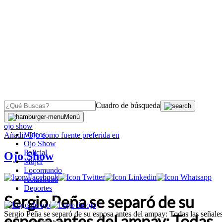
Cuadro de búsqueda
OJO
>
Menú
ojo show
Videos
Añadir
Ojo
como fuente preferida en
Ojo Show
Policial
Ojo Show
Mujer
Locomundo
Actualidad
Deportes
Sergio Peña se separó de su
Sergio Peña se separó de su esposa antes del ampay: Todas las señale
esposa antes del ampay: Todas