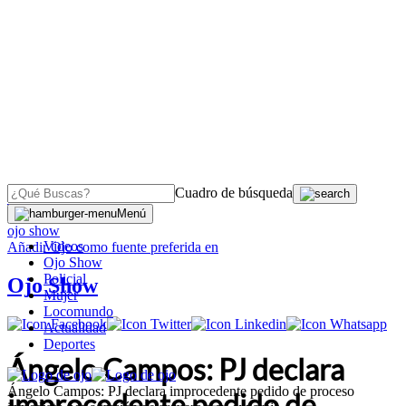
Cuadro de búsqueda
OJO
>
Menú
ojo show
Videos
Añadir
Ojo
como fuente preferida en
Ojo Show
Policial
Ojo Show
Mujer
Locomundo
Actualidad
Deportes
Ángelo Campos: PJ declara
Ángelo Campos: PJ declara improcedente pedido de proceso
improcedente pedido de