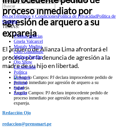
inmediato por agresión de arquero a su expareja
proceso inmediato por
ojo.pe
Términos y Condiciones
Política de Privacidad
Política de
agresión de arquero a su
Cookies
TEMAS:
expareja
Últimas noticias
Gisela Valcarcel
Magaly Medina
El arquero de Alianza Lima afrontará el
Cuto Guadalupe
proceso por la denuncia de agresión a la
Melissa Paredes
Ojo Show
madre de su hijo en libertad.
Locomundo
Política
Deportes
Policial
Salud
Ángelo Campos: PJ declara improcedente pedido de
Escolar
proceso inmediato por agresión de arquero a su
expareja.
Redacción Ojo
redaccion@prensmart.pe