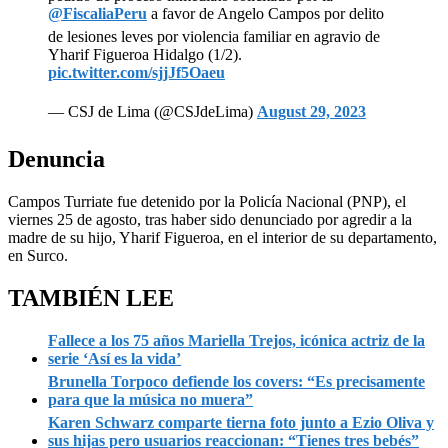
@FiscaliaPeru
a favor de Angelo Campos por delito
de lesiones leves por violencia familiar en agravio de
Yharif Figueroa Hidalgo (1/2).
pic.twitter.com/sjjJf5Oaeu
— CSJ de Lima (@CSJdeLima)
August 29, 2023
Denuncia
Campos Turriate fue detenido por la Policía Nacional (PNP), el
viernes 25 de agosto, tras haber sido denunciado por agredir a la
madre de su hijo, Yharif Figueroa, en el interior de su departamento,
en Surco.
TAMBIÉN LEE
Fallece a los 75 años Mariella Trejos, icónica actriz de la
serie ‘Así es la vida’
Brunella Torpoco defiende los covers: “Es precisamente
para que la música no muera”
Karen Schwarz comparte tierna foto junto a Ezio Oliva y
sus hijas pero usuarios reaccionan: “Tienes tres bebés”