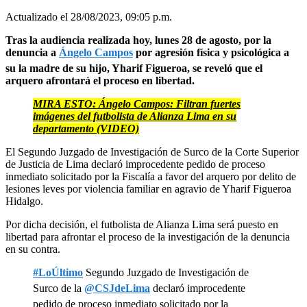
Actualizado el 28/08/2023, 09:05 p.m.
Tras la audiencia realizada hoy, lunes 28 de agosto, por la
denuncia a
Ángelo Campos
por agresión física y psicológica a
su la madre de su hijo, Yharif Figueroa, se reveló que el
arquero afrontará el proceso en libertad.
MIRA ESTO: Ángelo Campos: Filtran fuertes
imágenes del futbolista de Alianza Lima en su
departamento (VIDEO)
El Segundo Juzgado de Investigación de Surco de la Corte Superior
de Justicia de Lima declaró improcedente pedido de proceso
inmediato solicitado por la Fiscalía a favor del arquero por delito de
lesiones leves por violencia familiar en agravio de Yharif Figueroa
Hidalgo.
Por dicha decisión, el futbolista de Alianza Lima será puesto en
libertad para afrontar el proceso de la investigación de la denuncia
en su contra.
#LoÚltimo
Segundo Juzgado de Investigación de
Surco de la
@CSJdeLima
declaró improcedente
pedido de proceso inmediato solicitado por la