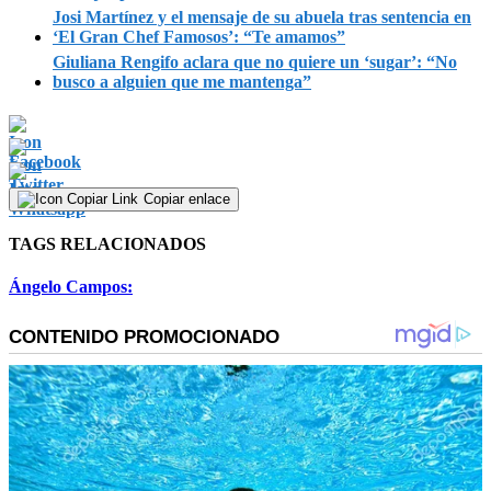
Josi Martínez y el mensaje de su abuela tras sentencia en
‘El Gran Chef Famosos’: “Te amamos”
Giuliana Rengifo aclara que no quiere un ‘sugar’: “No
busco a alguien que me mantenga”
Copiar enlace
TAGS RELACIONADOS
Ángelo Campos: