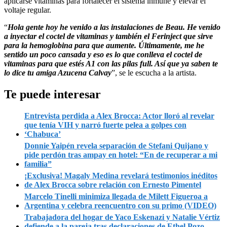
aplicarse vitaminas para fortalecer el sistema inmune y elevar el
voltaje regular.
“
Hola gente hoy he venido a las instalaciones de Beau. He venido
a inyectar el coctel de vitaminas y también el Ferinject que sirve
para la hemoglobina para que aumente. Últimamente, me he
sentido un poco cansada y eso es lo que conlleva el coctel de
vitaminas para que estés A1 con las pilas full. Así que ya saben te
lo dice tu amiga Azucena Calvay
”, se le escucha a la artista.
Te puede interesar
Entrevista perdida a Alex Brocca: Actor lloró al revelar
que tenía VIH y narró fuerte pelea a golpes con
‘Chabuca’
Donnie Yaipén revela separación de Stefani Quijano y
pide perdón tras ampay en hotel: “En de recuperar a mi
familia”
¡Exclusiva! Magaly Medina revelará testimonios inéditos
de Alex Brocca sobre relación con Ernesto Pimentel
Marcelo Tinelli minimiza llegada de Milett Figueroa a
Argentina y celebra reencuentro con su primo (VIDEO)
Trabajadora del hogar de Yaco Eskenazi y Natalie Vértiz
defiende a la pareja tras declaraciones de Ethel Pozo