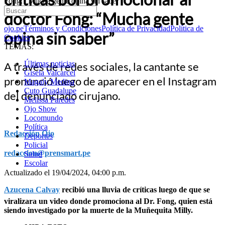
Fong: “Mucha gente opina sin saber”
doctor Fong: “Mucha gente
ojo.pe
Términos y Condiciones
Política de Privacidad
Política de
opina sin saber”
Cookies
TEMAS:
Últimas noticias
A través de redes sociales, la cantante se
Gisela Valcarcel
pronunció luego de aparecer en el Instagram
Magaly Medina
Cuto Guadalupe
del denunciado cirujano.
Melissa Paredes
Ojo Show
Locomundo
Política
Redacción Ojo
Deportes
Policial
redaccion@prensmart.pe
Salud
Escolar
Actualizado el 19/04/2024, 04:00 p.m.
Azucena Calvay
recibió una lluvia de críticas luego de que se
viralizara un video donde promociona al Dr. Fong, quien está
siendo investigado por la muerte de la Muñequita Milly.