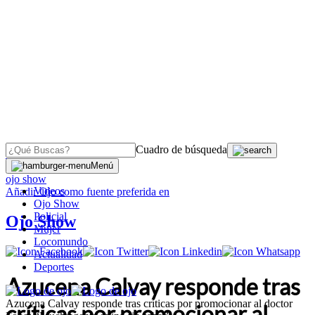
Cuadro de búsqueda
OJO
>
Menú
ojo show
Videos
Añadir
Ojo
como fuente preferida en
Ojo Show
Policial
Ojo Show
Mujer
Locomundo
Actualidad
Deportes
Azucena Calvay responde tras
Azucena Calvay responde tras críticas por promocionar al doctor
críticas por promocionar al