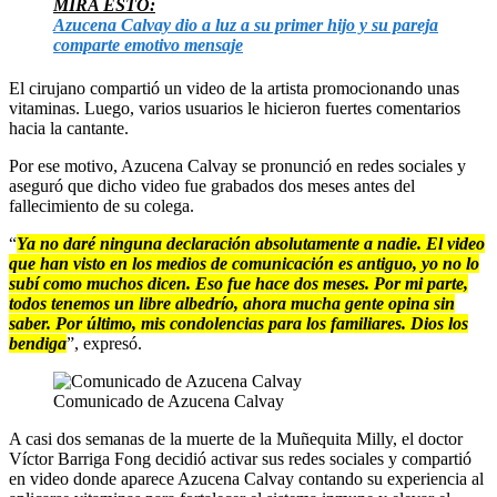
MIRA ESTO:
Azucena Calvay dio a luz a su primer hijo y su pareja
comparte emotivo mensaje
El cirujano compartió un video de la artista promocionando unas
vitaminas. Luego, varios usuarios le hicieron fuertes comentarios
hacia la cantante.
Por ese motivo, Azucena Calvay se pronunció en redes sociales y
aseguró que dicho video fue grabados dos meses antes del
fallecimiento de su colega.
“
Ya no daré ninguna declaración absolutamente a nadie. El video
que han visto en los medios de comunicación es antiguo, yo no lo
subí como muchos dicen. Eso fue hace dos meses. Por mi parte,
todos tenemos un libre albedrío, ahora mucha gente opina sin
saber. Por último, mis condolencias para los familiares. Dios los
bendiga
”, expresó.
Comunicado de Azucena Calvay
A casi dos semanas de la muerte de la Muñequita Milly, el doctor
Víctor Barriga Fong decidió activar sus redes sociales y compartió
en video donde aparece Azucena Calvay contando su experiencia al