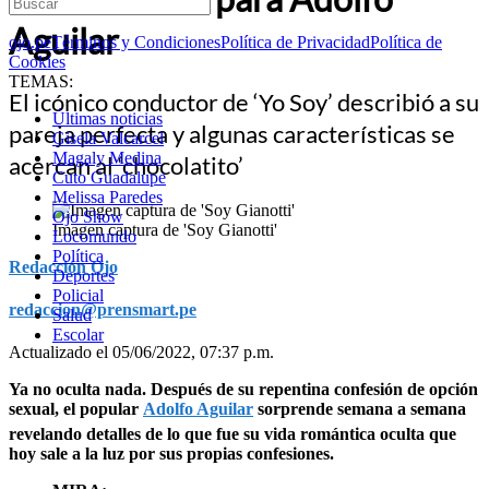
Aguilar
ojo.pe
Términos y Condiciones
Política de Privacidad
Política de
Cookies
TEMAS:
El icónico conductor de ‘Yo Soy’ describió a su
Últimas noticias
pareja perfecta y algunas características se
Gisela Valcarcel
Magaly Medina
acercan al ‘chocolatito’
Cuto Guadalupe
Melissa Paredes
Ojo Show
Imagen captura de 'Soy Gianotti'
Locomundo
Política
Redacción Ojo
Deportes
Policial
redaccion@prensmart.pe
Salud
Escolar
Actualizado el 05/06/2022, 07:37 p.m.
Ya no oculta nada. Después de su repentina confesión de opción
sexual, el popular
Adolfo Aguilar
sorprende semana a semana
revelando detalles de lo que fue su vida romántica oculta que
hoy sale a la luz por sus propias confesiones.