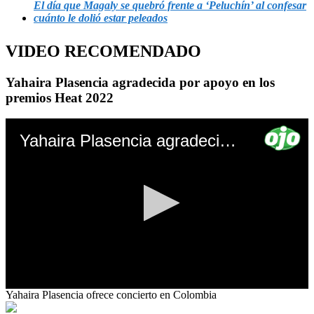
El día que Magaly se quebró frente a ‘Peluchín’ al confesar
cuánto le dolió estar peleados
VIDEO RECOMENDADO
Yahaira Plasencia agradecida por apoyo en los
premios Heat 2022
Yahaira Plasencia agradecida por apoyo en los premios Heat 2022
0
Yahaira Plasencia ofrece concierto en Colombia
seconds