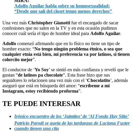
MIRA:
Adolfo Aguilar habla sobre su homosexualidad:
“Desde que salí del closet tengo menos derechos”
Una vez más
Christopher Gianotti
fue el encargado de sacar
confesiones que no salen en la TV y en esta ocasión pudimos
conocer cuál sería el tipo de hombre ideal para
Adolfo Aguilar
.
Adolfo
comenzó afirmando que en lo físico no tiene un tipo de
hombre exacto: “
No tengo ningún problema étnico, o sea que
cualquier etnia está bien, mi preferencia va por latinos, si tienen
colorcito mejor
”.
El conductor de ‘
Yo Soy
’ se sintió en más confianza y reveló que le
gustan “
de latinos pa chocolate
”. Esta frase hizo que sus
seguidores lo relacionen una vez más con el ‘
Chocolatito
’, además
aseguró que está en búsqueda del amor: “
escríbeme a mi
Instagram, estoy recibiendo proforma
”.
TE PUEDE INTERESAR
Irónico encuentro de los ‘Jaimitos’ de ‘Al Fondo Hay Sitio’
Patricio Parodi se queja de las tardanzas de Luciana Fuster
cuando tienen una cita