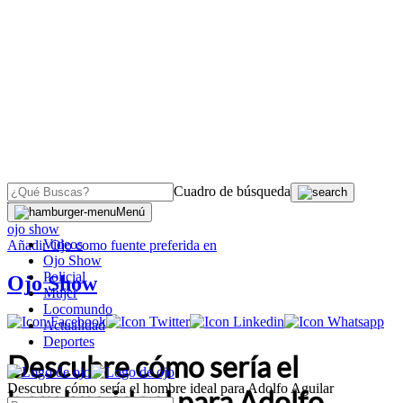
Cuadro de búsqueda
OJO
>
Menú
ojo show
Videos
Añadir
Ojo
como fuente preferida en
Ojo Show
Policial
Ojo Show
Mujer
Locomundo
Actualidad
Deportes
Descubre cómo sería el
Descubre cómo sería el hombre ideal para Adolfo Aguilar
hombre ideal para Adolfo