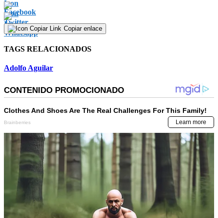
of
0
seconds
Copiar enlace
TAGS RELACIONADOS
Adolfo Aguilar