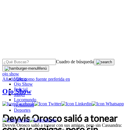
Cuadro de búsqueda
OJO
>
Menú
ojo show
Videos
Añadir
Ojo
como fuente preferida en
Ojo Show
Policial
Ojo Show
Mujer
Locomundo
Actualidad
Deportes
Deyvis Orosco salió a tonear
Deyvis Orosco salió a tonear con sus amigas, pero sin Cassandra:
con sus amigas, pero sin