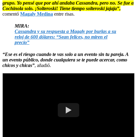
grupo. Yo pensé que por ahí andaba Cassandra, pero no. Se fue a
Cochinola solo. ¡Solteroski! Tiene tiempo solteroski jajaja”
,
comentó
Magaly Medina
entre risas.
MIRA:
Cassandra y su respuesta a Magaly por burlas a su
reloj de 600 dólares: “Sean felices, no miren el
precio”
“Ese es el riesgo cuando te vas solo a un evento sin tu pareja. A
un evento público, donde cualquiera se te puede acercar, como
chicos y chicas”
, añadió.