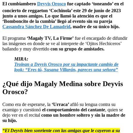
El cumbiambero
Deyvis Orosco
fue captado ‘toneando’ en el
concierto de reggaeton ‘Cochinola’ este 29 de junio de 2023
junto a unos amigos. Lo que llamó la atención es que el
‘Bomboncito de la cumbia’ llegó al evento sin su pareja
Cassandra Sánchez De Lamadrid
, madre de su único hijo.
El programa
‘Magaly TV, La Firme’
fue el encargado de difundir
las imágenes en donde se ve al interprete de ‘Ojitos Hechiceros’
bailando y muy divertido
con su grupo de amistades.
MIRA:
Trolean a Deyvis Orosco por su impactante cambio de
look: “Eres tú, Susana Villarán, pareces una señora”
¿Qué dijo Magaly Medina sobre Deyvis
Orosco?
Como era de esperarse, la
‘Urraca’
afiló su lengua contra su
examigo y cuestionó
el comportamiento del cantante
, quien se
dejo ver en el recital
como un hombre soltero y sin la madre de
su hijo.
“El Deyvis bien sonriente con las amigas que le cayeron a su