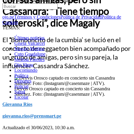
“Tiene tiempo solteroski”, dice Magaly
Cassandra: “Tiene tiempo
ojo.pe
Términos y Condiciones
Política de Privacidad
Política de
solteroski”, dice Magaly
Cookies
TEMAS:
Últimas noticias
El ‘Bomboncito de la cumbia’ se lució en el
Gisela Valcarcel
concierto de reggaeton bien acompañado por
Magaly Medina
Cuto Guadalupe
un grupo de amigas, pero sin su pareja, la
Melissa Paredes
influencer Cassandra Sánchez.
Ojo Show
Locomundo
Política
Deportes
Policial
Deyvis Orosco captado en concierto sin Cassandra
Salud
Sánchez. Foto: (Instagram/@casenmaze | ATV).
Escolar
Giovanna Ríos
giovanna.rios@prensmart.pe
Actualizado el 30/06/2023, 10:30 a.m.