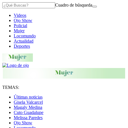
Cuadro de búsqueda
Videos
Ojo Show
Policial
Mujer
Locomundo
Actualidad
Deportes
TEMAS:
Últimas noticias
Gisela Valcarcel
Magaly Medina
Cuto Guadalupe
Melissa Paredes
Ojo Show
Locomundo