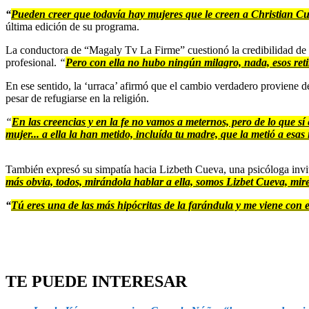
“
Pueden creer que todavía hay mujeres que le creen a Christian Cueva
última edición de su programa.
La conductora de “Magaly Tv La Firme” cuestionó la credibilidad de Poz
profesional.
“
Pero con ella no hubo ningún milagro, nada, esos retir
En ese sentido, la ‘urraca’ afirmó que el cambio verdadero proviene de
pesar de refugiarse en la religión.
“
En las creencias y en la fe no vamos a meternos, pero de lo que s
mujer... a ella la han metido, incluída tu madre, que la metió a esa
También expresó su simpatía hacia Lizbeth Cueva, una psicóloga invit
más obvia, todos, mirándola hablar a ella, somos Lizbet Cueva, mire
“
Tú eres una de las más hipócritas de la farándula y me viene con e
TE PUEDE INTERESAR