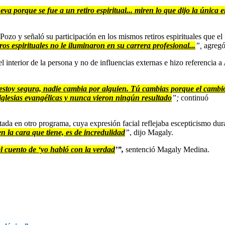
 porque se fue a un retiro espiritual... miren lo que dijo la única e
o y señaló su participación en los mismos retiros espirituales que el f
os espirituales no le iluminaron en su carrera profesional...
”,
agregó 
l interior de la persona y no de influencias externas e hizo referencia 
í estoy segura, nadie cambia por alguien. Tú cambias porque el cambio
s iglesias evangélicas y nunca vieron ningún resultado
”;
continuó
ada en otro programa, cuya expresión facial reflejaba escepticismo dura
n la cara que tiene, es de incredulidad
”
, dijo Magaly.
l cuento de ‘yo habló con la verdad
’”,
sentenció Magaly Medina.