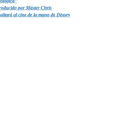
ológica”
producido por Máster Chris
altará al cine de la mano de Disney