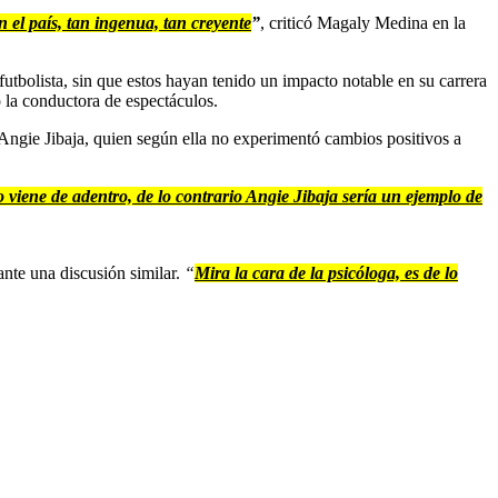
n el país, tan ingenua, tan creyente
”
, criticó Magaly Medina en la
utbolista, sin que estos hayan tenido un impacto notable en su carrera
la conductora de espectáculos.
a Angie Jibaja, quien según ella no experimentó cambios positivos a
 viene de adentro, de lo contrario Angie Jibaja sería un ejemplo de
nte una discusión similar.
“
Mira la cara de la psicóloga, es de lo