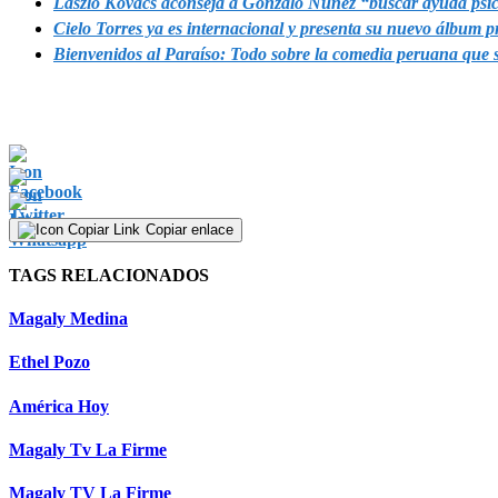
Laszlo Kóvacs aconseja a Gonzalo Núñez “buscar ayuda psic
Cielo Torres ya es internacional y presenta su nuevo álbum 
Bienvenidos al Paraíso: Todo sobre la comedia peruana que s
Copiar enlace
TAGS RELACIONADOS
Magaly Medina
Ethel Pozo
América Hoy
Magaly Tv La Firme
Magaly TV La Firme