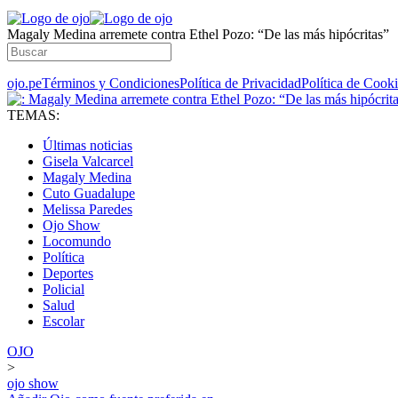
Magaly Medina arremete contra Ethel Pozo: “De las más hipócritas”
ojo.pe
Términos y Condiciones
Política de Privacidad
Política de Cook
TEMAS:
Últimas noticias
Gisela Valcarcel
Magaly Medina
Cuto Guadalupe
Melissa Paredes
Ojo Show
Locomundo
Política
Deportes
Policial
Salud
Escolar
OJO
>
ojo show