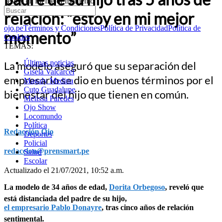
“estoy en mi mejor momento”
relación: “estoy en mi mejor
ojo.pe
Términos y Condiciones
Política de Privacidad
Política de
momento”
Cookies
TEMAS:
Últimas noticias
La modelo aseguró que su separación del
Gisela Valcarcel
empresario se dio en buenos términos por el
Magaly Medina
Cuto Guadalupe
bienestar del hijo que tienen en común.
Melissa Paredes
Ojo Show
Locomundo
Política
Redacción Ojo
Deportes
Policial
redaccion@prensmart.pe
Salud
Escolar
Actualizado el 21/07/2021, 10:52 a.m.
La modelo de 34 años de edad,
Dorita Orbegoso
, reveló que
está distanciada del padre de su hijo,
el empresario Pablo Donayre
, tras cinco años de relación
sentimental.