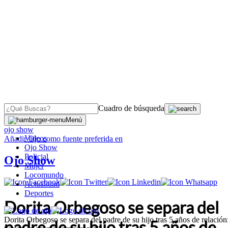
Cuadro de búsqueda
OJO
>
Menú
ojo show
Videos
Añadir
Ojo
como fuente preferida en
Ojo Show
Policial
Ojo Show
Mujer
Locomundo
Actualidad
Deportes
Dorita Orbegoso se separa del
Dorita Orbegoso se separa del padre de su hijo tras 5 años de relación
padre de su hijo tras 5 años de