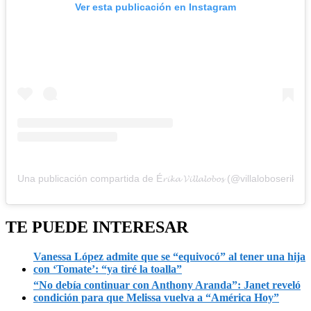
Ver esta publicación en Instagram
Una publicación compartida de É𝓻𝓲𝓴𝓪 𝓥𝓲𝓵𝓵𝓪𝓵𝓸𝓫𝓸𝓼 (@villaloboserika)
TE PUEDE INTERESAR
Vanessa López admite que se “equivocó” al tener una hija
con ‘Tomate’: “ya tiré la toalla”
“No debía continuar con Anthony Aranda”: Janet reveló
condición para que Melissa vuelva a “América Hoy”