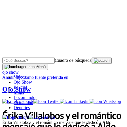
Cuadro de búsqueda
OJO
>
Menú
ojo show
Videos
Añadir
Ojo
como fuente preferida en
Ojo Show
Policial
Ojo Show
Mujer
Locomundo
Actualidad
Deportes
Érika Villalobos y el romántico
Érika Villalobos y el romántico mensaje que le dedicó a Aldo
mensaje que le dedicó a Aldo