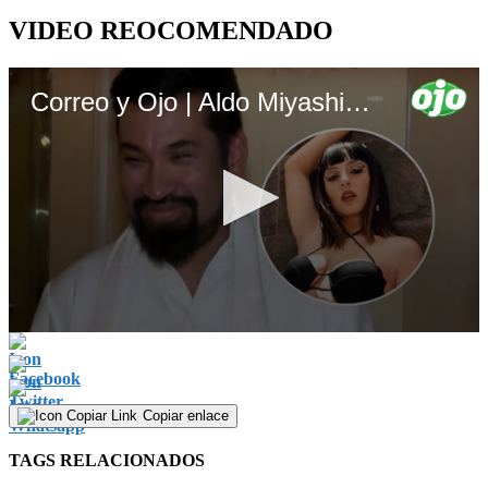
VIDEO REOCOMENDADO
Correo y Ojo | Aldo Miyashiro habla de su relación con Gia Rosalino
0
seconds
of
2
minutes,
Copiar enlace
23
seconds
TAGS RELACIONADOS