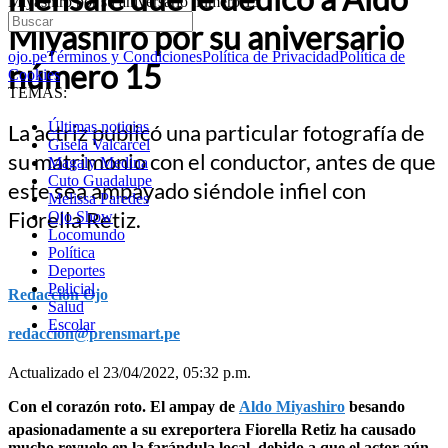
Miyashiro por su aniversario número 15
Miyashiro por su aniversario
ojo.pe
Términos y Condiciones
Política de Privacidad
Política de
número 15
Cookies
TEMAS:
Últimas noticias
La actriz publicó una particular fotografía de
Gisela Valcarcel
su matrimonio con el conductor, antes de que
Magaly Medina
Cuto Guadalupe
este sea ampayado siéndole infiel con
Melissa Paredes
Fiorella Retiz.
Ojo Show
Locomundo
Política
Deportes
Policial
Redacción Ojo
Salud
Escolar
redaccion@prensmart.pe
Actualizado el 23/04/2022, 05:32 p.m.
Con el corazón roto. El ampay de
Aldo Miyashiro
besando
apasionadamente a su exreportera Fiorella Retiz ha causado
mucho revuelo en la farándula local, debido a que el actor aún