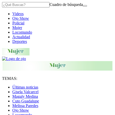
Cuadro de búsqueda
Videos
Ojo Show
Policial
Mujer
Locomundo
Actualidad
Deportes
TEMAS:
Últimas noticias
Gisela Valcarcel
Magaly Medina
Cuto Guadalupe
Melissa Paredes
Ojo Show
Locomundo