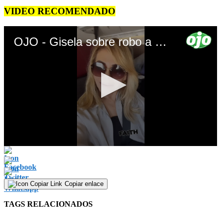
VIDEO RECOMENDADO
OJO - Gisela sobre robo a Ethel Pozo
0
seconds
of
41
seconds
Copiar enlace
TAGS RELACIONADOS