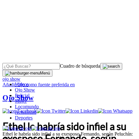
Cuadro de búsqueda
OJO
>
Menú
ojo show
Videos
Añadir
Ojo
como fuente preferida en
Ojo Show
Policial
Ojo Show
Mujer
Locomundo
Actualidad
Deportes
Ethel le habría sido infiel a su
Ethel le habría sido infiel a su exesposo Fernando, según Peluchín:
exesposo Fernando, según