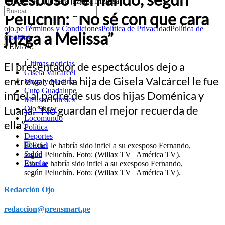
“No sé con que cara juzga a Melissa”
Peluchín: “No sé con que cara
ojo.pe
Términos y Condiciones
Política de Privacidad
Política de
juzga a Melissa”
Cookies
TEMAS:
Últimas noticias
El presentador de espectáculos dejo a
Gisela Valcarcel
entrever que la hija de Gisela Valcárcel le fue
Magaly Medina
Cuto Guadalupe
infiel al padre de sus dos hijas Doménica y
Melissa Paredes
Luana. “No guardan el mejor recuerda de
Ojo Show
Locomundo
ella”.
Política
Deportes
Policial
Salud
Escolar
Ethel le habría sido infiel a su exesposo Fernando,
según Peluchín. Foto: (Willax TV | América TV).
Redacción Ojo
redaccion@prensmart.pe