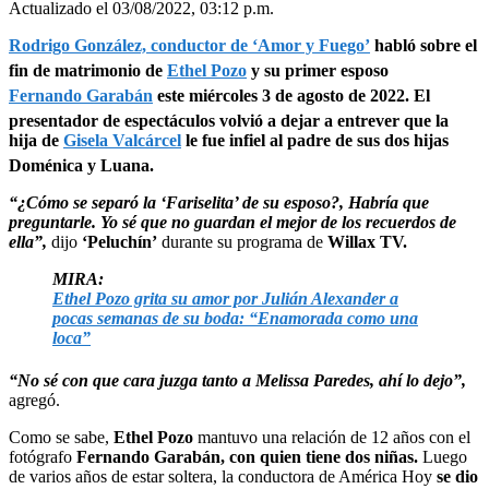
Actualizado el 03/08/2022, 03:12 p.m.
Rodrigo González, conductor de ‘Amor y Fuego’
habló sobre el
fin de matrimonio de
Ethel Pozo
y su primer esposo
Fernando Garabán
este miércoles 3 de agosto de 2022. El
presentador de espectáculos volvió a dejar a entrever que la
hija de
Gisela Valcárcel
le fue infiel al padre de sus dos hijas
Doménica y Luana.
“¿Cómo se separó la ‘Fariselita’ de su esposo?, Habría que
preguntarle. Yo sé que no guardan el mejor de los recuerdos de
ella”,
dijo
‘Peluchín’
durante su programa de
Willax TV.
MIRA:
Ethel Pozo grita su amor por Julián Alexander a
pocas semanas de su boda: “Enamorada como una
loca”
“No sé con que cara juzga tanto a Melissa Paredes, ahí lo dejo”,
agregó.
Como se sabe,
Ethel Pozo
mantuvo una relación de 12 años con el
fotógrafo
Fernando Garabán, con quien tiene dos niñas.
Luego
de varios años de estar soltera, la conductora de América Hoy
se dio