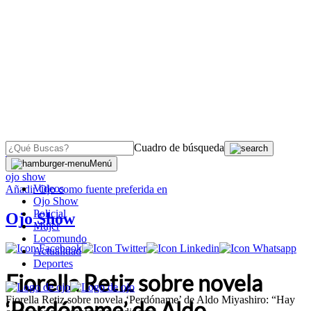
Cuadro de búsqueda
OJO
>
Menú
ojo show
Videos
Añadir
Ojo
como fuente preferida en
Ojo Show
Policial
Ojo Show
Mujer
Locomundo
Actualidad
Deportes
Fiorella Retiz sobre novela
Fiorella Retiz sobre novela ‘Perdóname’ de Aldo Miyashiro: “Hay
‘Perdóname’ de Aldo