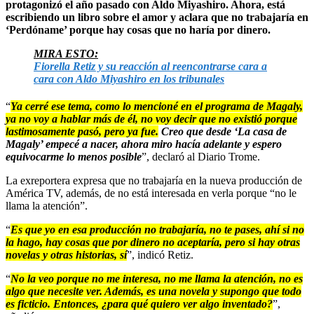
protagonizó el año pasado con Aldo Miyashiro. Ahora, está
escribiendo un libro sobre el amor y aclara que no trabajaría en
‘Perdóname’ porque hay cosas que no haría por dinero.
MIRA ESTO:
Fiorella Retiz y su reacción al reencontrarse cara a
cara con Aldo Miyashiro en los tribunales
“
Ya cerré ese tema, como lo mencioné en el programa de Magaly,
ya no voy a hablar más de él, no voy decir que no existió porque
lastimosamente pasó, pero ya fue.
Creo que desde ‘La casa de
Magaly’ empecé a nacer, ahora miro hacía adelante y espero
equivocarme lo menos posible
”, declaró al Diario Trome.
La exreportera expresa que no trabajaría en la nueva producción de
América TV, además, de no está interesada en verla porque “no le
llama la atención”.
“
Es que yo en esa producción no trabajaría, no te pases, ahí si no
la hago, hay cosas que por dinero no aceptaría, pero si hay otras
novelas y otras historias, sí
”, indicó Retiz.
“
No la veo porque no me interesa, no me llama la atención, no es
algo que necesite ver. Además, es una novela y supongo que todo
es ficticio. Entonces, ¿para qué quiero ver algo inventado?
”,