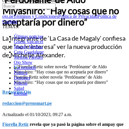
cosas que no aceptaría por dinero”
Miyashiro: “Hay cosas que no
ojo.pe
Términos y Condiciones
Política de Privacidad
Política de
aceptaría por dinero”
Cookies
TEMAS:
Últimas noticias
La integrante de ‘La Casa de Magaly’ confiesa
Gisela Valcarcel
que “no le interesa” ver la nueva producción
Magaly Medina
Cuto Guadalupe
de Michelle Alexander.
Melissa Paredes
Ojo Show
Locomundo
Política
Fiorella Retiz sobre novela ‘Perdóname’ de Aldo
Deportes
Miyashiro: “Hay cosas que no aceptaría por dinero”
Policial
Salud
Redacción Ojo
Escolar
redaccion@prensmart.pe
Actualizado el 01/10/2023, 09:27 a.m.
Fiorella Retiz
revela que ya pasó la página sobre el ampay que