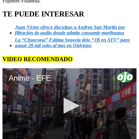
Fujimori-Villanella.
TE PUEDE INTERESAR
Juan Víctor ofrece disculpas a Andrea San Martin por
filtración de audio donde admite consumir marihuana
La “Chuecona” Fátima Segovia dejo “JB en ATV” para
ganar 28 mil soles al mes en Onlyfans
VIDEO RECOMENDADO
Anime - EFE