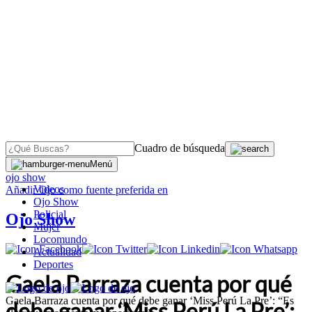
Cuadro de búsqueda
OJO
>
Menú
ojo show
Videos
Añadir
Ojo
como fuente preferida en
Ojo Show
Policial
Ojo Show
Mujer
Locomundo
Actualidad
Deportes
Gaela Barraza cuenta por qué
Gaela Barraza cuenta por qué debe ganar ‘Miss Perú La Pre’: “Es
debe ganar ‘Miss Perú La Pre’: