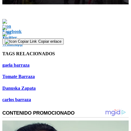
0
seconds
of
1
minute,
5
seconds
Copiar enlace
TAGS RELACIONADOS
gaela barraza
Tomate Barraza
Danuska Zapata
carlos barraza