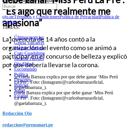
algo que realmente me apasiona”
“Es algo que realmente me
ojo.pe
Términos y Condiciones
Política de Privacidad
Política de
apasiona”
Cookies
TEMAS:
Últimas noticias
La jovencita de 14 años contó a la
Gisela Valcarcel
organización del evento como se animó a
Magaly Medina
Cuto Guadalupe
participar en el concurso de belleza y explicó
Melissa Paredes
por que debería llevarse la corona.
Ojo Show
Locomundo
Política
Deportes
Policial
Salud
Gaela Barraza explica por que debe ganar ‘Miss Perú
Escolar
La Pre’. Foto: (Instagram/@carlosbarrazaoficial,
@gaelabarraza_).
Redacción Ojo
redaccion@prensmart.pe