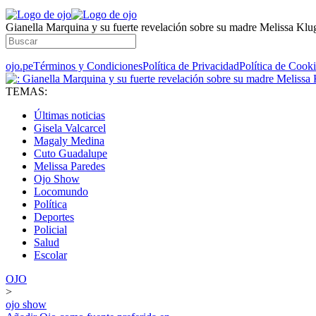
Gianella Marquina y su fuerte revelación sobre su madre Melissa Klu
ojo.pe
Términos y Condiciones
Política de Privacidad
Política de Cook
TEMAS:
Últimas noticias
Gisela Valcarcel
Magaly Medina
Cuto Guadalupe
Melissa Paredes
Ojo Show
Locomundo
Política
Deportes
Policial
Salud
Escolar
OJO
>
ojo show