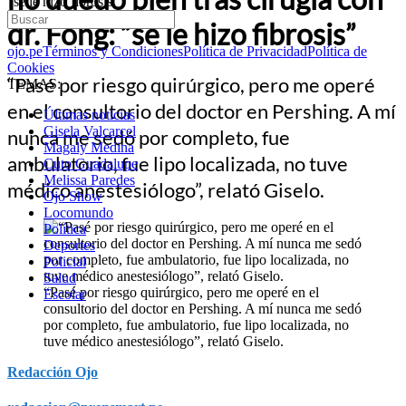
“se le hizo fibrosis”
dr. Fong: “se le hizo fibrosis”
ojo.pe
Términos y Condiciones
Política de Privacidad
Política de
Cookies
“Pasé por riesgo quirúrgico, pero me operé
TEMAS:
en el consultorio del doctor en Pershing. A mí
Últimas noticias
Gisela Valcarcel
nunca me sedó por completo, fue
Magaly Medina
ambulatorio, fue lipo localizada, no tuve
Cuto Guadalupe
Melissa Paredes
médico anestesiólogo”, relató Giselo.
Ojo Show
Locomundo
Política
Deportes
Policial
Salud
“Pasé por riesgo quirúrgico, pero me operé en el
Escolar
consultorio del doctor en Pershing. A mí nunca me sedó
por completo, fue ambulatorio, fue lipo localizada, no
tuve médico anestesiólogo”, relató Giselo.
Redacción Ojo