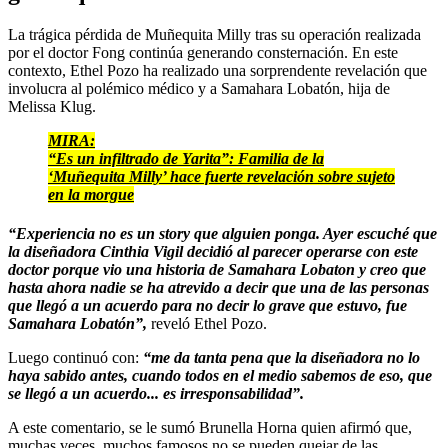
La trágica pérdida de Muñequita Milly tras su operación realizada
por el doctor Fong continúa generando consternación. En este
contexto, Ethel Pozo ha realizado una sorprendente revelación que
involucra al polémico médico y a Samahara Lobatón, hija de
Melissa Klug.
MIRA:
“Es un infiltrado de Yarita”: Familia de la
‘Muñequita Milly’ hace fuerte revelación sobre sujeto
en la morgue
“Experiencia no es un story que alguien ponga. Ayer escuché que
la diseñadora Cinthia Vigil decidió al parecer operarse con este
doctor porque vio una historia de Samahara Lobaton y creo que
hasta ahora nadie se ha atrevido a decir que una de las personas
que llegó a un acuerdo para no decir lo grave que estuvo, fue
Samahara Lobatón”,
reveló Ethel Pozo.
Luego continuó con:
“me da tanta pena que la diseñadora no lo
haya sabido antes, cuando todos en el medio sabemos de eso, que
se llegó a un acuerdo... es irresponsabilidad”.
A este comentario, se le sumó Brunella Horna quien afirmó que,
muchas veces, muchos famosos no se pueden quejar de las