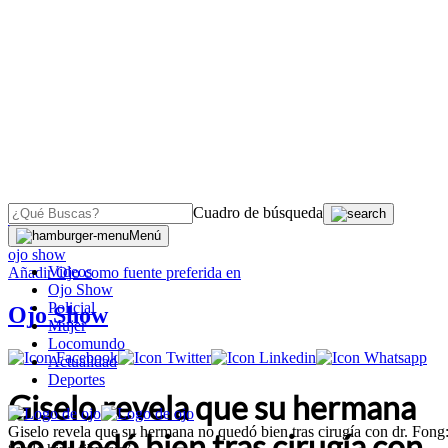
Cuadro de búsqueda
OJO
>
Menú
ojo show
Videos
Añadir
Ojo
como fuente preferida en
Ojo Show
Policial
Ojo Show
Mujer
Locomundo
Actualidad
Deportes
Giselo revela que su hermana
Giselo revela que su hermana no quedó bien tras cirugía con dr. Fong
no quedó bien tras cirugía con