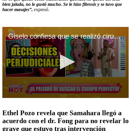
bien jalada, no le gustó mucho. Se le hizo fibrosis y se tuvo que
hacer masajes”,
expresó.
Giselo confiesa que se realizó cirugías con dr. Fong
0
seconds
of
Ethel Pozo revela que Samahara llegó a
5
minutes,
acuerdo con el dr. Fong para no revelar lo
11
grave que estuvo tras intervención
seconds