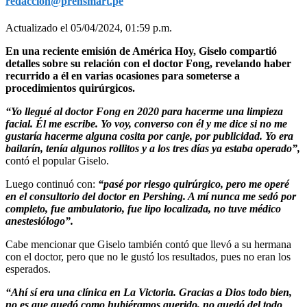
redaccion@prensmart.pe
Actualizado el 05/04/2024, 01:59 p.m.
En una reciente emisión de América Hoy, Giselo compartió
detalles sobre su relación con el doctor Fong, revelando haber
recurrido a él en varias ocasiones para someterse a
procedimientos quirúrgicos.
“Yo llegué al doctor Fong en 2020 para hacerme una limpieza
facial. Él me escribe. Yo voy, converso con él y me dice si no me
gustaría hacerme alguna cosita por canje, por publicidad. Yo era
bailarín, tenía algunos rollitos y a los tres días ya estaba operado”,
contó el popular Giselo.
Luego continuó con:
“pasé por riesgo quirúrgico, pero me operé
en el consultorio del doctor en Pershing. A mí nunca me sedó por
completo, fue ambulatorio, fue lipo localizada, no tuve médico
anestesiólogo”.
Cabe mencionar que Giselo también contó que llevó a su hermana
con el doctor, pero que no le gustó los resultados, pues no eran los
esperados.
“Ahí sí era una clínica en La Victoria. Gracias a Dios todo bien,
no es que quedó como hubiéramos querido, no quedó del todo