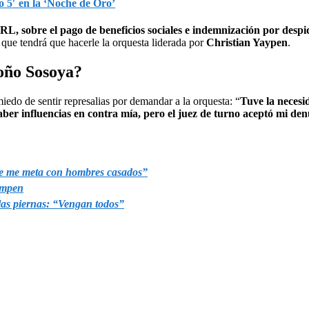
o 5′ en la ‘Noche de Oro’
L, sobre el pago de beneficios sociales e indemnización por despi
que tendrá que hacerle la orquesta liderada por
Christian Yaypen
.
oño Sosoya?
iedo de sentir represalias por demandar a la orquesta: “
Tuve la necesi
aber influencias en contra mía, pero el juez de turno aceptó mi de
ue me meta con hombres casados”
rompen
las piernas: “Vengan todos”