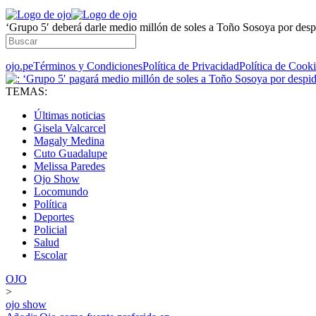
‘Grupo 5′ deberá darle medio millón de soles a Toño Sosoya por despi
ojo.pe
Términos y Condiciones
Política de Privacidad
Política de Cook
TEMAS:
Últimas noticias
Gisela Valcarcel
Magaly Medina
Cuto Guadalupe
Melissa Paredes
Ojo Show
Locomundo
Política
Deportes
Policial
Salud
Escolar
OJO
>
ojo show