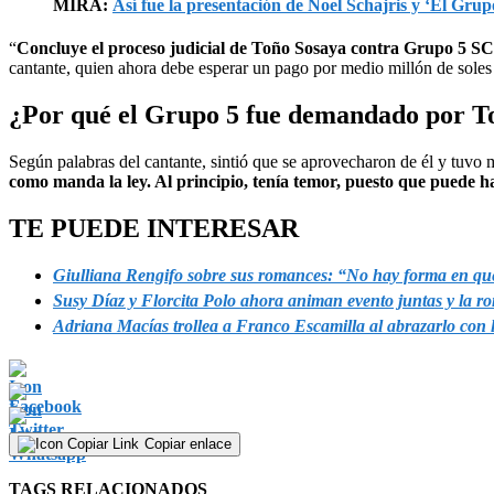
MIRA:
Así fue la presentación de Noel Schajris y ‘El Grup
“
Concluye el proceso judicial de Toño Sosaya contra Grupo 5 SCR
cantante, quien ahora debe esperar un pago por medio millón de soles 
¿Por qué el Grupo 5 fue demandado por T
Según palabras del cantante, sintió que se aprovecharon de él y tuvo m
como manda la ley. Al principio, tenía temor, puesto que puede h
TE PUEDE INTERESAR
Giulliana Rengifo sobre sus romances: “No hay forma en q
Susy Díaz y Florcita Polo ahora animan evento juntas y la 
Adriana Macías trollea a Franco Escamilla al abrazarlo con 
Copiar enlace
TAGS RELACIONADOS