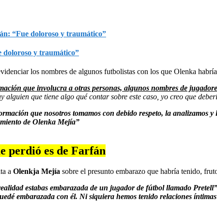
e doloroso y traumático”
 evidenciar los nombres de algunos futbolistas con los que Olenka habría
mación que involucra a otras personas, algunos nombres de jugadore
ay alguien que tiene algo qué contar sobre este caso, yo creo que deber
ormación que nosotros tomamos con debido respeto, la analizamos y l
tamiento de Olenka Mejía”
e perdió es de Farfán
lta a
Olenkja Mejía
sobre el presunto embarazo que habría tenido, frut
realidad estabas embarazada de un jugador de fútbol llamado Pretell
quedé embarazada con él. Ni siquiera hemos tenido relaciones íntima