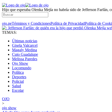
Hijo que esperaba Olenka Mejía no habría sido de Jefferson Farfán, 
ojo.pe
Términos y Condiciones
Política de Privacidad
Política de Cook
TEMAS:
Últimas noticias
Gisela Valcarcel
Magaly Medina
Cuto Guadalupe
Melissa Paredes
Ojo Show
Locomundo
Política
Deportes
Policial
Salud
Escolar
OJO
>
ojo show