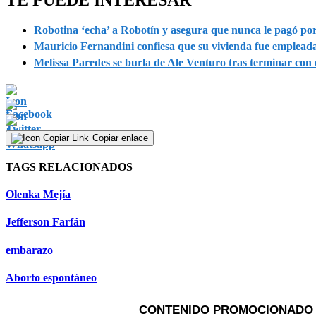
Robotina ‘echa’ a Robotín y asegura que nunca le pagó po
Mauricio Fernandini confiesa que su vivienda fue emplead
Melissa Paredes se burla de Ale Venturo tras terminar con 
Copiar enlace
TAGS RELACIONADOS
Olenka Mejía
Jefferson Farfán
embarazo
Aborto espontáneo