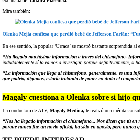
excuñada de
Yahaira Plasencia.
Mira también:
Olenka Mejía confiesa que perdió bebé de Jefferson Farfán: “Fu
En ese sentido, la popular ‘Urraca’ se mostró bastante sorprendida al
“Ha llegado muchísima información a través del chismefono. Infor
indudablemente sí lo vamos a investigar, porque definitivamente, si h
“
La información que llega al chismefono, generalmente, es una inf
que podría, digamos, estaría tratando de poner en duda el compor
Magaly cuestiona a Olenka sobre si hijo qu
La conductora de ATV,
Magaly Medina,
le realizó una inédita consu
“Nos ha llegado información al chismefono... Nos dicen que tú en 
porque nunca fue un novio oficial, ha sido en agosto, pero nunca 
TE PUEDE INTERESAR