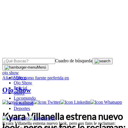
Cuadro de búsqueda
OJO
>
Menú
ojo show
Videos
Añadir
Ojo
como fuente preferida en
Ojo Show
Policial
Ojo Show
Mujer
Locomundo
Actualidad
Deportes
Kyara Villanella estrena nuevo
Kyara Villanella estrena nuevo look, pero sus fans le reclaman:
look, pero sus fans le reclaman: