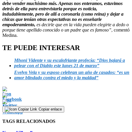
debe vender muchísimo más. Apenas nos enteramos, estuvimos
detrás de ella para entrevistarla porque es noticia,
indudablemente, pero de allí a coronarla (como reina) y dejar a
chicas que tenían otras expectativas no es enseñarle
empoderamiento,
es decirle que en la vida pueden elegirte a dedo o
porque tiene apellido conocido o un padre que es famoso”
, comentó
Medina.
TE PUEDE INTERESAR
Mhoni Vidente y su escalofriante profecía: “Dios bajará a
pelear con el Diablo este lunes 21 de marzo”
Evelyn Vela y su esposo celebran un año de casados: “es un
amor blindado contra el miedo y la maldad”
Copiar enlace
TAGS RELACIONADOS