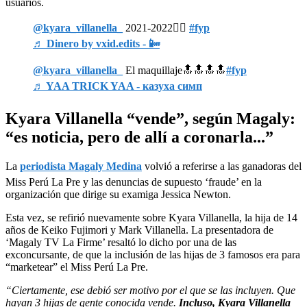
usuarios.
@kyara_villanella_
2021-2022😶‍🌫️
#fyp
♬ Dinero by vxid.edits - 📴
@kyara_villanella_
El maquillaje🔝🔝🔝🔝
#fyp
♬ YAA TRICK YAA - казуха симп
Kyara Villanella “vende”, según Magaly:
“es noticia, pero de allí a coronarla...”
La
periodista Magaly Medina
volvió a referirse a las ganadoras del
Miss Perú La Pre y las denuncias de supuesto ‘fraude’ en la
organización que dirige su examiga Jessica Newton.
Esta vez, se refirió nuevamente sobre Kyara Villanella, la hija de 14
años de Keiko Fujimori y Mark Villanella. La presentadora de
‘Magaly TV La Firme’ resaltó lo dicho por una de las
exconcursante, de que la inclusión de las hijas de 3 famosos era para
“marketear” el Miss Perú La Pre.
“Ciertamente, ese debió ser motivo por el que se las incluyen. Que
hayan 3 hijas de gente conocida vende.
Incluso, Kyara Villanella