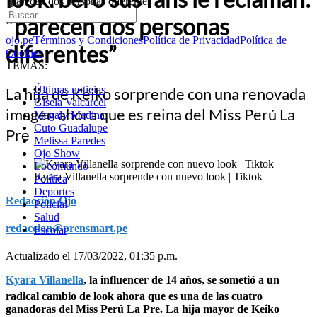
“parecen dos personas diferentes”
“parecen dos personas
ojo.pe
Términos y Condiciones
Política de Privacidad
Política de
diferentes”
Cookies
TEMAS:
Últimas noticias
La hija de Keiko sorprende con una renovada
Gisela Valcarcel
imagen ahora que es reina del Miss Perú La
Magaly Medina
Cuto Guadalupe
Pre
Melissa Paredes
Ojo Show
Locomundo
Kyara Villanella sorprende con nuevo look | Tiktok
Política
Deportes
Redacción Ojo
Policial
Salud
redaccion@prensmart.pe
Escolar
Actualizado el 17/03/2022, 01:35 p.m.
Kyara Villanella
, la influencer de 14 años, se sometió a un
radical cambio de look ahora que es una de las cuatro
ganadoras del Miss Perú La Pre. La hija mayor de Keiko