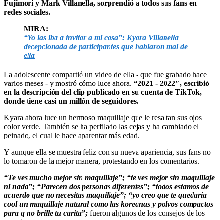
Fujimori y Mark Villanella, sorprendió a todos sus fans en
redes sociales.
MIRA:
“Yo las iba a invitar a mi casa”: Kyara Villanella
decepcionada de participantes que hablaron mal de
ella
La adolescente compartió un video de ella - que fue grabado hace
varios meses - y mostró cómo luce ahora.
“2021 - 2022″, escribió
en la descripción del clip publicado en su cuenta de TikTok,
donde tiene casi un millón de seguidores.
Kyara ahora luce un hermoso maquillaje que le resaltan sus ojos
color verde. También se ha perfilado las cejas y ha cambiado el
peinado, el cual le hace aparentar más edad.
Y aunque ella se muestra feliz con su nueva apariencia, sus fans no
lo tomaron de la mejor manera, protestando en los comentarios.
“Te ves mucho mejor sin maquillaje”; “te ves mejor sin maquillaje
ni nada”; “Parecen dos personas diferentes”; “todos estamos de
acuerdo que no necesitas maquillaje”; “yo creo que te quedaría
cool un maquillaje natural como las koreanas y polvos compactos
para q no brille tu carita”;
fueron algunos de los consejos de los