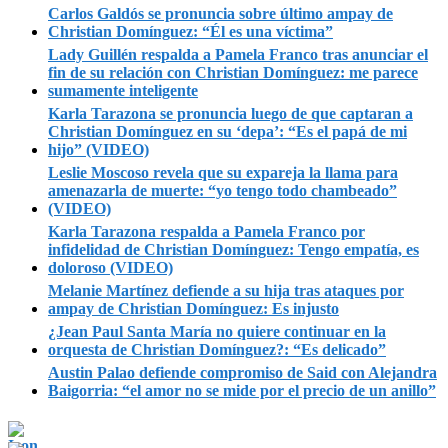
Carlos Galdós se pronuncia sobre último ampay de
Christian Domínguez: “Él es una víctima”
Lady Guillén respalda a Pamela Franco tras anunciar el
fin de su relación con Christian Domínguez: me parece
sumamente inteligente
Karla Tarazona se pronuncia luego de que captaran a
Christian Domínguez en su ‘depa’: “Es el papá de mi
hijo” (VIDEO)
Leslie Moscoso revela que su expareja la llama para
amenazarla de muerte: “yo tengo todo chambeado”
(VIDEO)
Karla Tarazona respalda a Pamela Franco por
infidelidad de Christian Domínguez: Tengo empatía, es
doloroso (VIDEO)
Melanie Martínez defiende a su hija tras ataques por
ampay de Christian Domínguez: Es injusto
¿Jean Paul Santa María no quiere continuar en la
orquesta de Christian Domínguez?: “Es delicado”
Austin Palao defiende compromiso de Said con Alejandra
Baigorria: “el amor no se mide por el precio de un anillo”