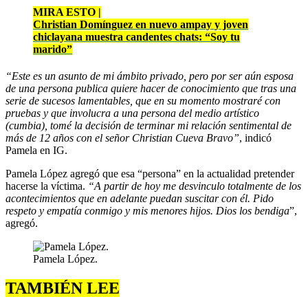
MIRA ESTO |
Christian Domínguez en nuevo ampay y joven
chiclayana muestra candentes chats: “Soy tu
marido”
“Este es un asunto de mi ámbito privado, pero por ser aún esposa
de una persona publica quiere hacer de conocimiento que tras una
serie de sucesos lamentables, que en su momento mostraré con
pruebas y que involucra a una persona del medio artístico
(cumbia), tomé la decisión de terminar mi relación sentimental de
más de 12 años con el señor Christian Cueva Bravo”
, indicó
Pamela en IG.
Pamela López agregó que esa “persona” en la actualidad pretender
hacerse la víctima.
“A partir de hoy me desvinculo totalmente de los
acontecimientos que en adelante puedan suscitar con él. Pido
respeto y empatía conmigo y mis menores hijos. Dios los bendiga
”,
agregó.
Pamela López.
TAMBIÉN LEE