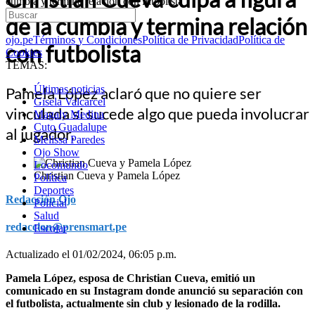
cumbia y termina relación con futbolista
de la cumbia y termina relación
ojo.pe
Términos y Condiciones
Política de Privacidad
Política de
con futbolista
Cookies
TEMAS:
Últimas noticias
Pamela López aclaró que no quiere ser
Gisela Valcarcel
vinculada si sucede algo que pueda involucrar
Magaly Medina
Cuto Guadalupe
al jugador.
Melissa Paredes
Ojo Show
Locomundo
Christian Cueva y Pamela López
Política
Deportes
Redacción Ojo
Policial
Salud
redaccion@prensmart.pe
Escolar
Actualizado el 01/02/2024, 06:05 p.m.
Pamela López, esposa de Christian Cueva, emitió un
comunicado en su Instagram donde anunció su separación con
el futbolista, actualmente sin club y lesionado de la rodilla.