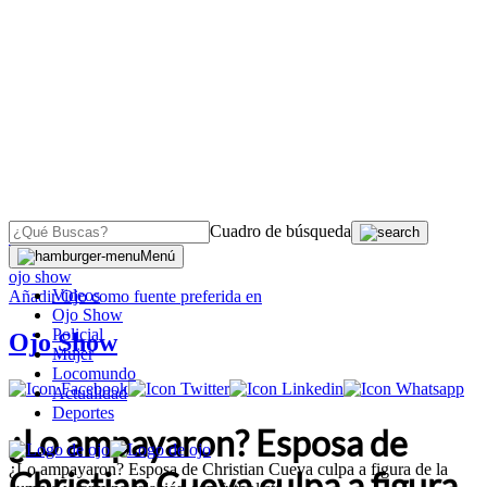
Cuadro de búsqueda
OJO
>
Menú
ojo show
Videos
Añadir
Ojo
como fuente preferida en
Ojo Show
Policial
Ojo Show
Mujer
Locomundo
Actualidad
Deportes
¿Lo ampayaron? Esposa de
¿Lo ampayaron? Esposa de Christian Cueva culpa a figura de la
Christian Cueva culpa a figura