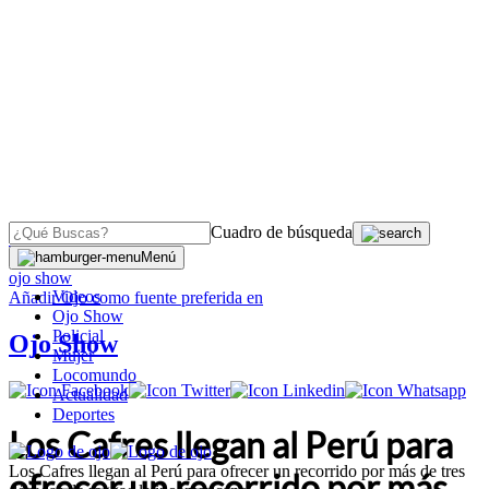
Cuadro de búsqueda
OJO
>
Menú
ojo show
Videos
Añadir
Ojo
como fuente preferida en
Ojo Show
Policial
Ojo Show
Mujer
Locomundo
Actualidad
Deportes
Los Cafres llegan al Perú para
Los Cafres llegan al Perú para ofrecer un recorrido por más de tres
ofrecer un recorrido por más