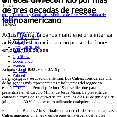
décadas de reggae latinoamericano
de tres décadas de reggae
ojo.pe
Términos y Condiciones
Política de Privacidad
Política de
latinoamericano
Cookies
TEMAS:
Últimas noticias
Actualmente, la banda mantiene una intensa
Gisela Valcarcel
actividad internacional con presentaciones
Magaly Medina
Cuto Guadalupe
en distintos países
Melissa Paredes
Ojo Show
Locomundo
Política
Actualizado el 30/06/2026, 02:19 p.m.
Deportes
Policial
La emblemática agrupación argentina Los Cafres, considerada una
Salud
de las bandas más representativas e influyentes del reggae en
Escolar
español, llegará al Perú el próximo 19 de septiembre para
presentarse en el Círculo Militar de Jesús María. La preventa de
entradas a través de Teleticket se realizará los días 30 de junio y 1 de
julio, con un 30 % de descuento utilizando cualquier medio de pago.
Fundada en Buenos Aires a finales de la década de los ochenta, Los
Cafres marcaron un antes y un después en la escena del reggae