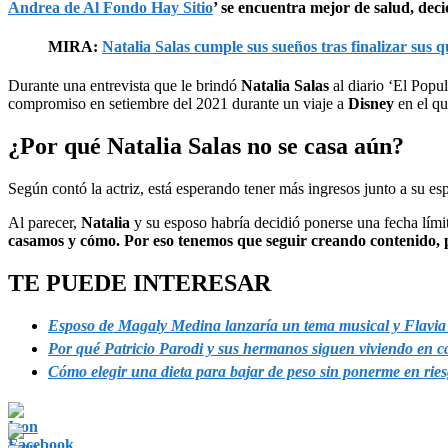
Andrea de Al Fondo Hay Sitio
’ se encuentra mejor de salud, deci
MIRA:
Natalia Salas cumple sus sueños tras finalizar sus 
Durante una entrevista que le brindó
Natalia Salas
al diario ‘El Popu
compromiso en setiembre del 2021 durante un viaje a
Disney
en el q
¿Por qué Natalia Salas no se casa aún?
Según contó la actriz, está esperando tener más ingresos junto a su e
Al parecer,
Natalia
y su esposo habría decidió ponerse una fecha límite
casamos y cómo. Por eso tenemos que seguir creando contenido,
TE PUEDE INTERESAR
Esposo de Magaly Medina lanzaría un tema musical y Flavia 
Por qué Patricio Parodi y sus hermanos siguen viviendo en c
Cómo elegir una dieta para bajar de peso sin ponerme en rie