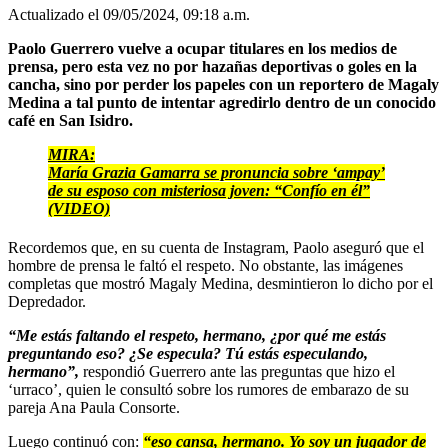
Actualizado el 09/05/2024, 09:18 a.m.
Paolo Guerrero vuelve a ocupar titulares en los medios de
prensa, pero esta vez no por hazañas deportivas o goles en la
cancha, sino por perder los papeles con un reportero de Magaly
Medina a tal punto de intentar agredirlo dentro de un conocido
café en San Isidro.
MIRA:
María Grazia Gamarra se pronuncia sobre ‘ampay’
de su esposo con misteriosa joven: “Confío en él”
(VIDEO)
Recordemos que, en su cuenta de Instagram, Paolo aseguró que el
hombre de prensa le faltó el respeto. No obstante, las imágenes
completas que mostró Magaly Medina, desmintieron lo dicho por el
Depredador.
“Me estás faltando el respeto, hermano, ¿por qué me estás
preguntando eso? ¿Se especula? Tú estás especulando,
hermano”,
respondió Guerrero ante las preguntas que hizo el
‘urraco’, quien le consultó sobre los rumores de embarazo de su
pareja Ana Paula Consorte.
Luego continuó con:
“eso cansa, hermano. Yo soy un jugador de