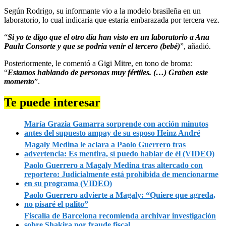
Según Rodrigo, su informante vio a la modelo brasileña en un
laboratorio, lo cual indicaría que estaría embarazada por tercera vez.
“
Si yo te digo que el otro día han visto en un laboratorio a Ana
Paula Consorte y que se podría venir el tercero (bebé)
”, añadió.
Posteriormente, le comentó a Gigi Mitre, en tono de broma:
“
Estamos hablando de personas muy fértiles. (…) Graben este
momento
”.
Te puede interesar
María Grazia Gamarra sorprende con acción minutos
antes del supuesto ampay de su esposo Heinz André
Magaly Medina le aclara a Paolo Guerrero tras
advertencia: Es mentira, sí puedo hablar de él (VIDEO)
Paolo Guerrero a Magaly Medina tras altercado con
reportero: Judicialmente está prohibida de mencionarme
en su programa (VIDEO)
Paolo Guerrero advierte a Magaly: “Quiere que agreda,
no pisaré el palito”
Fiscalía de Barcelona recomienda archivar investigación
sobre Shakira por fraude fiscal