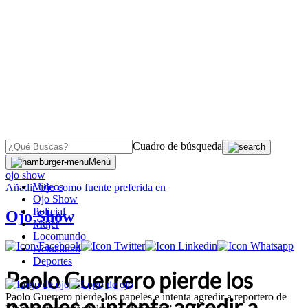
Cuadro de búsqueda
OJO
>
Menú
ojo show
Videos
Añadir
Ojo
como fuente preferida en
Ojo Show
Policial
Ojo Show
Mujer
Locomundo
Actualidad
Deportes
Paolo Guerrero pierde los
Paolo Guerrero pierde los papeles e intenta agredir a reportero de
papeles e intenta agredir a