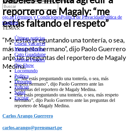
Magaly: “me estás faltando el respeto”
reportero de Magaly: “me
ojo.pe
Términos y Condiciones
Política de Privacidad
Política de
estás faltando el respeto”
Cookies
TEMAS:
Últimas noticias
“Me estás preguntando una tontería, o sea,
Gisela Valcarcel
más respeto hermano”, dijo Paolo Guerrero
Magaly Medina
Cuto Guadalupe
ante las preguntas del reportero de Magaly
Melissa Paredes
Medina.
Ojo Show
Locomundo
Política
Deportes
Policial
Salud
“Me estás preguntando una tontería, o sea, más respeto
Escolar
hermano”, dijo Paolo Guerrero ante las preguntas del
reportero de Magaly Medina.
Carlos Arango Guerrero
carlos.arango@prensmart.pe