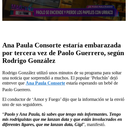
0
seconds
of
11
minutes,
Ana Paula Consorte estaría embarazada
11
seconds
por tercera vez de Paolo Guerrero, según
Rodrigo González
Rodrigo González utilizó unos minutos de su programa para soltar
una noticia que sorprendió a muchos. El popular ‘Peluchín’ dejó
entrever que
Ana Paula Consorte
estaría esperando un bebé de
Paolo Guerrero.
El conductor de ‘Amor y Fuego’ dijo que la información se la envió
uno de sus seguidores.
“
Paolo y Ana Paula, tú sabes que tengo mis informantes. Tengo
mis rodriguistas que me lanzan data y que están involucrados en
diferentes ligares, que me lanzan data, Gigi
”, manifestó.