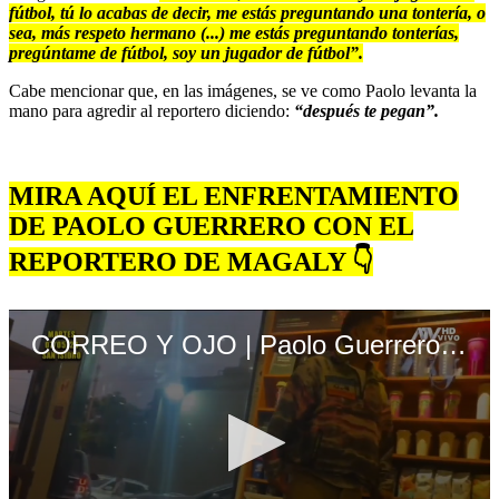
fútbol, tú lo acabas de decir, me estás preguntando una tontería, o
sea, más respeto hermano (...) me estás preguntando tonterías,
pregúntame de fútbol, soy un jugador de fútbol”.
Cabe mencionar que, en las imágenes, se ve como Paolo levanta la
mano para agredir al reportero diciendo:
“después te pegan”.
MIRA AQUÍ EL ENFRENTAMIENTO
DE PAOLO GUERRERO CON EL
REPORTERO DE MAGALY 👇
CORREO Y OJO | Paolo Guerrero intentó golpear a reportero de Magaly Medina: “después te pegan”