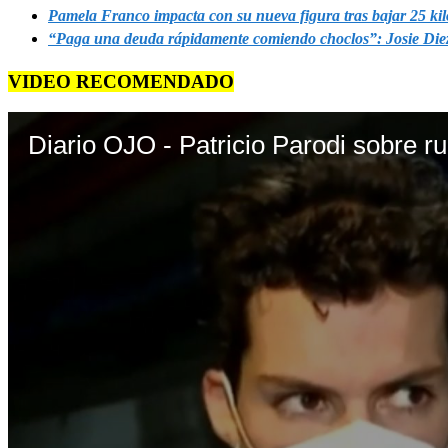
Pamela Franco impacta con su nueva figura tras bajar 25 ki
“Paga una deuda rápidamente comiendo choclos”: Josie Diez 
VIDEO RECOMENDADO
Diario OJO - Patricio Parodi sobre r