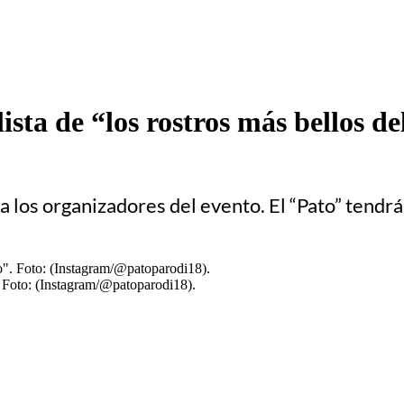
lista de “los rostros más bellos 
za a los organizadores del evento. El “Pato” ten
. Foto: (Instagram/@patoparodi18).