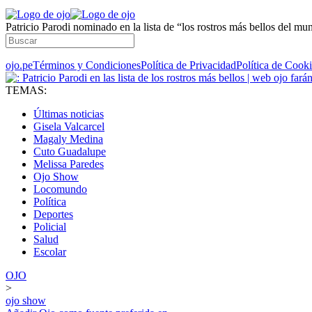
Patricio Parodi nominado en la lista de “los rostros más bellos del m
ojo.pe
Términos y Condiciones
Política de Privacidad
Política de Cook
TEMAS:
Últimas noticias
Gisela Valcarcel
Magaly Medina
Cuto Guadalupe
Melissa Paredes
Ojo Show
Locomundo
Política
Deportes
Policial
Salud
Escolar
OJO
>
ojo show