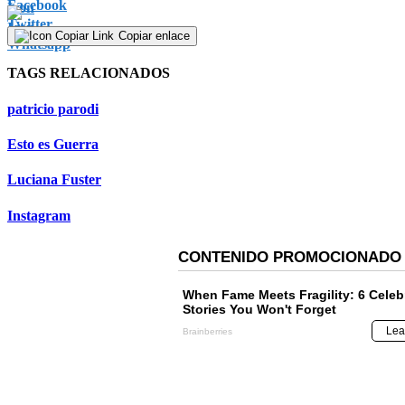
of
1
minute,
Copiar enlace
51
seconds
Volume
TAGS RELACIONADOS
90%
patricio parodi
Esto es Guerra
Luciana Fuster
Instagram