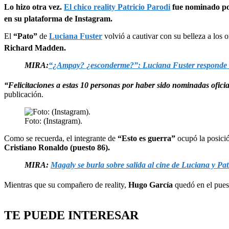
Lo hizo otra vez.
El chico reality Patricio Parodi
fue nominado por
en su plataforma de Instagram.
El
“Pato”
de
Luciana Fuster
volvió a cautivar con su belleza a los 
Richard Madden.
MIRA:
“¿Ampay? ¿esconderme?”: Luciana Fuster responde a M
“Felicitaciones a estas 10 personas por haber sido nominadas ofici
publicación.
Foto: (Instagram).
Como se recuerda, el integrante de
“Esto es guerra”
ocupó la posici
Cristiano Ronaldo (puesto 86).
MIRA:
Magaly se burla sobre salida al cine de Luciana y Patr
Mientras que su compañero de reality,
Hugo García
quedó en el pues
TE PUEDE INTERESAR