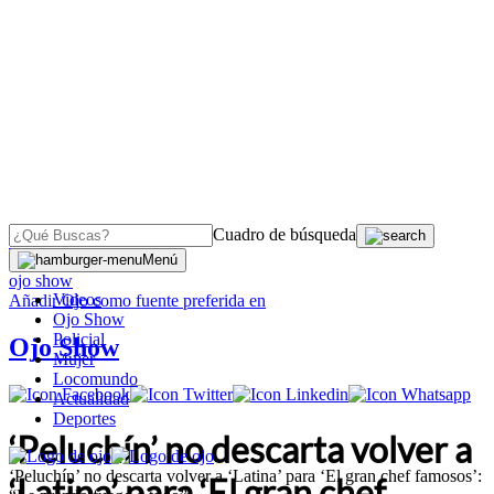
Cuadro de búsqueda
OJO
>
Menú
ojo show
Videos
Añadir
Ojo
como fuente preferida en
Ojo Show
Policial
Ojo Show
Mujer
Locomundo
Actualidad
Deportes
‘Peluchín’ no descarta volver a
‘Peluchín’ no descarta volver a ‘Latina’ para ‘El gran chef famosos’:
‘Latina’ para ‘El gran chef