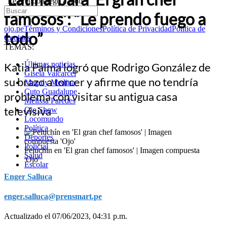
“Le prendo fuego a todo”
famosos’: “Le prendo fuego a
ojo.pe
Términos y Condiciones
Política de Privacidad
Política de
todo”
Cookies
TEMAS:
Últimas noticias
Katia Palma logró que Rodrigo González de
Gisela Valcarcel
su brazo a torcer y afirme que no tendría
Magaly Medina
Cuto Guadalupe
problema con visitar su antigua casa
Melissa Paredes
televisiva
Ojo Show
Locomundo
Política
Deportes
Policial
Peluchín en 'El gran chef famosos' | Imagen compuesta
Salud
'Ojo'
Escolar
Enger Salluca
enger.salluca@prensmart.pe
Actualizado el 07/06/2023, 04:31 p.m.