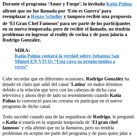
Durante el programa ‘Amor y Fuego’, la invitada
Katia Palma
afirmó que no fue llamada por ‘Esto es Guerra’ para
reemplazar a
Renzo Schuller
y tampoco recibió una propuesta
de ‘El Gran Chef Famosos’ para ser parte de los participantes
en su nueva temporada, pero de recibir el llamado, no tendría
problemas en ingresar al reality de cocina y de paso jalaría a
Rodrigo González.
MIRA:
Katia Palma contará la verdad sobre Johanna San
Miguel EN VIVO: “Una cava su propia tumba a
veces”
Cabe recordar que en diferentes ocasiones,
Rodrigo González
ha
dejado en claro que salió del canal ‘
Latina
’ en malos términos
debido a la relación que tuvo con las cabezas de dicha casa
televisiva y ahora dejó de lado su resentimiento cuando
Katia
Palma
lo convenció para no cerrarse en participar en el nuevo
programa de dicho canal.
Todo sucedió cuando una de las seguidoras de
Rodrigo
, le preguntó
a
Katia
si estaría en la segunda temporada de ‘
El gran chef
famosos
’ y ella afirmó que no la llamaron, pero no tendría
problemas en aceptar ser parte del programa y de paso quiso jalar a