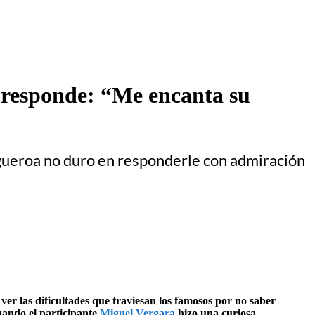
 responde: “Me encanta su
igueroa no duro en responderle con admiración
er las dificultades que traviesan los famosos por no saber
cuando el participante
Miguel Vergara
hizo una curiosa