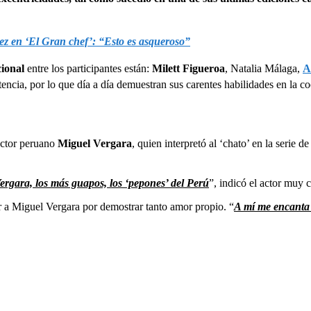
uez en ‘El Gran chef’: “Esto es asqueroso”
cional
entre los participantes están:
Milett Figueroa
, Natalia Málaga,
A
cia, por lo que día a día demuestran sus carentes habilidades en la coc
 actor peruano
Miguel Vergara
, quien interpretó al ‘chato’ en la serie 
Vergara, los más guapos, los ‘pepones’ del Perú
”, indicó el actor muy 
 a Miguel Vergara por demostrar tanto amor propio. “
A mí me encanta 