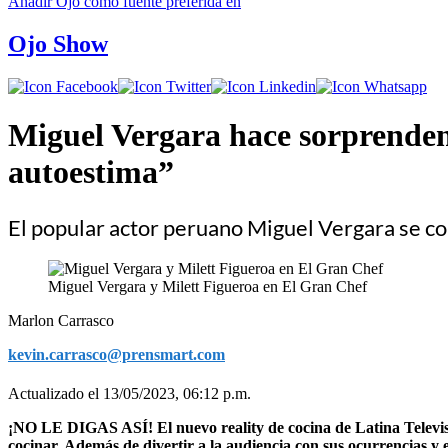
Añadir
Ojo
como fuente preferida en
Ojo Show
Miguel Vergara hace sorprenden
autoestima”
El popular actor peruano Miguel Vergara se c
Miguel Vergara y Milett Figueroa en El Gran Chef
Marlon Carrasco
kevin.carrasco@prensmart.com
Actualizado el 13/05/2023, 06:12 p.m.
¡NO LE DIGAS ASÍ! El nuevo reality de cocina de Latina Televisió
cocinar. Además de divertir a la audiencia con sus ocurrencias y 