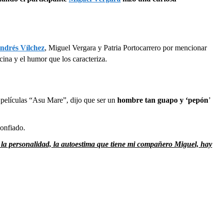
ndrés Vílchez
, Miguel Vergara y Patria Portocarrero por mencionar
ina y el humor que los caracteriza.
de películas “Asu Mare”, dijo que ser un
hombre tan guapo y ‘pepón
’
confiado.
la personalidad, la autoestima que tiene mi compañero Miguel, hay