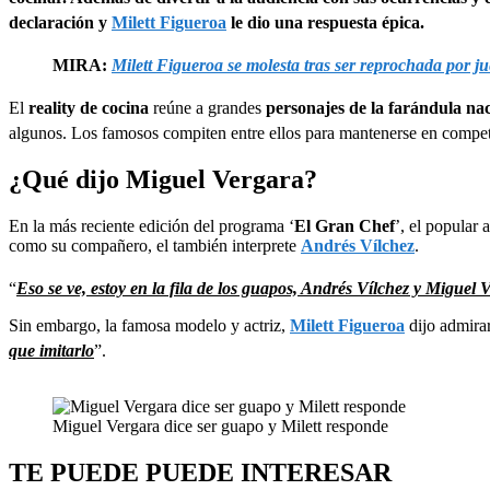
declaración y
Milett Figueroa
le dio una respuesta épica.
MIRA:
Milett Figueroa se molesta tras ser reprochada por j
El
reality de cocina
reúne a grandes
personajes de la farándula na
algunos. Los famosos compiten entre ellos para mantenerse en competen
¿Qué dijo Miguel Vergara?
En la más reciente edición del programa ‘
El Gran Chef
’, el popular
como su compañero, el también interprete
Andrés Vílchez
.
“
Eso se ve, estoy en la fila de los guapos, Andrés Vílchez y Miguel 
Sin embargo, la famosa modelo y actriz,
Milett Figueroa
dijo admirar
que imitarlo
”.
Miguel Vergara dice ser guapo y Milett responde
TE PUEDE PUEDE INTERESAR