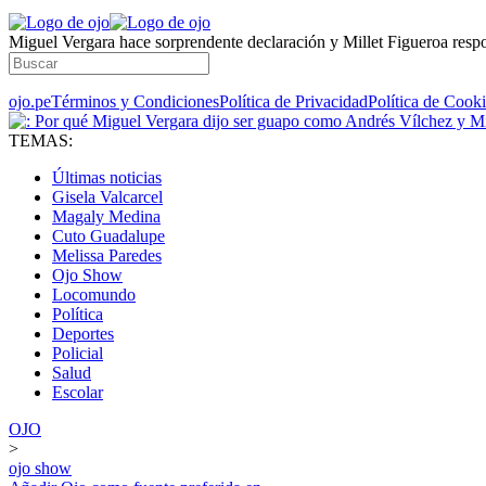
Miguel Vergara hace sorprendente declaración y Millet Figueroa resp
ojo.pe
Términos y Condiciones
Política de Privacidad
Política de Cook
TEMAS:
Últimas noticias
Gisela Valcarcel
Magaly Medina
Cuto Guadalupe
Melissa Paredes
Ojo Show
Locomundo
Política
Deportes
Policial
Salud
Escolar
OJO
>
ojo show