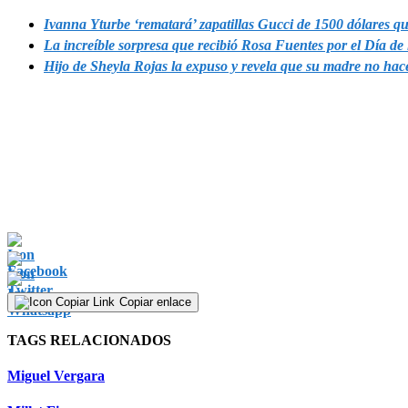
Ivanna Yturbe ‘rematará’ zapatillas Gucci de 1500 dólares q
La increíble sorpresa que recibió Rosa Fuentes por el Día de
Hijo de Sheyla Rojas la expuso y revela que su madre no ha
Copiar enlace
TAGS RELACIONADOS
Miguel Vergara