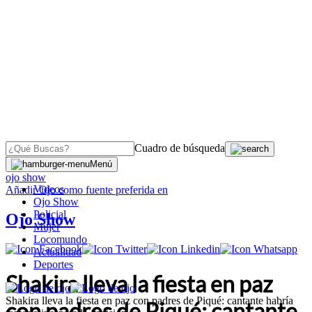
Cuadro de búsqueda
OJO
>
Menú
ojo show
Videos
Añadir
Ojo
como fuente preferida en
Ojo Show
Policial
Ojo Show
Mujer
Locomundo
Actualidad
Deportes
Shakira lleva la fiesta en paz
Shakira lleva la fiesta en paz con padres de Piqué: cantante habría
con padres de Piqué: cantante