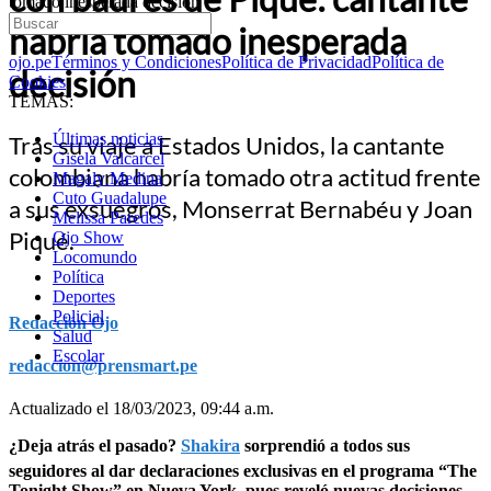
tomado inesperada decisión
habría tomado inesperada
ojo.pe
Términos y Condiciones
Política de Privacidad
Política de
decisión
Cookies
TEMAS:
Últimas noticias
Tras su viaje a Estados Unidos, la cantante
Gisela Valcarcel
colombiana habría tomado otra actitud frente
Magaly Medina
Cuto Guadalupe
a sus exsuegros, Monserrat Bernabéu y Joan
Melissa Paredes
Piqué.
Ojo Show
Locomundo
Política
Deportes
Policial
Redacción Ojo
Salud
Escolar
redaccion@prensmart.pe
Actualizado el 18/03/2023, 09:44 a.m.
¿Deja atrás el pasado?
Shakira
sorprendió a todos sus
seguidores al dar declaraciones exclusivas en el programa “The
Tonight Show” en Nueva York, pues reveló nuevas decisiones