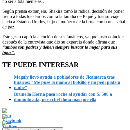
no sería totalmente así.
Según prensa extranjera, Shakira tomó la radical decisión de poner
freno a todas los dardos contra la familia de Piqué y tras su viaje
hacia a Estados Unidos, bajó el muñeco de la bruja como una señal
de paz.
Este gesto captó la atención de sus fanáticos, ya que justo coincide
después de la entrevista que dio su expareja donde afirma que
“ambos son padres y deben siempre buscar lo mejor para sus
hijos”.
TE PUEDE INTERESAR
Magaly llevó ayuda a pobladores de Jicamarca tras
huaicos: “Me puse la mano al bolsillo y no pedí plata a
nadie”
Brunella Horna pasa roche al ayudar con S/ 500 a
daminificada, pero chef dona más que ella