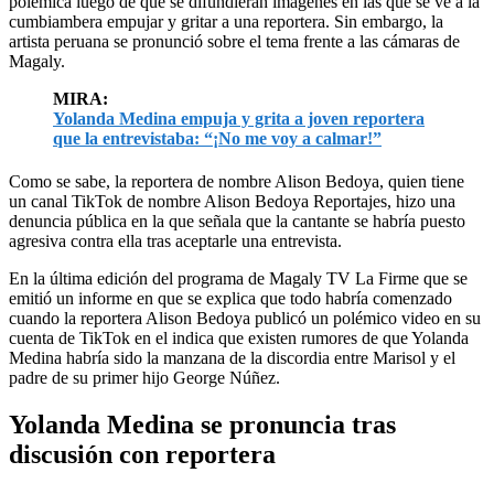
polémica luego de que se difundieran imágenes en las que se ve a la
cumbiambera empujar y gritar a una reportera. Sin embargo, la
artista peruana se pronunció sobre el tema frente a las cámaras de
Magaly.
MIRA:
Yolanda Medina empuja y grita a joven reportera
que la entrevistaba: “¡No me voy a calmar!”
Como se sabe, la reportera de nombre Alison Bedoya, quien tiene
un canal TikTok de nombre Alison Bedoya Reportajes, hizo una
denuncia pública en la que señala que la cantante se habría puesto
agresiva contra ella tras aceptarle una entrevista.
En la última edición del programa de Magaly TV La Firme que se
emitió un informe en que se explica que todo habría comenzado
cuando la reportera Alison Bedoya publicó un polémico video en su
cuenta de TikTok en el indica que existen rumores de que Yolanda
Medina habría sido la manzana de la discordia entre Marisol y el
padre de su primer hijo George Núñez.
Yolanda Medina se pronuncia tras
discusión con reportera