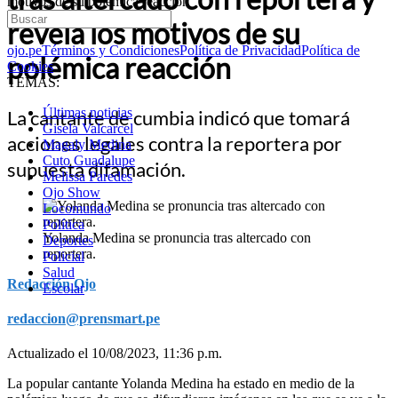
motivos de su polémica reacción
revela los motivos de su
ojo.pe
Términos y Condiciones
Política de Privacidad
Política de
polémica reacción
Cookies
TEMAS:
Últimas noticias
La cantante de cumbia indicó que tomará
Gisela Valcarcel
acciones legales contra la reportera por
Magaly Medina
Cuto Guadalupe
supuesta difamación.
Melissa Paredes
Ojo Show
Locomundo
Política
Yolanda Medina se pronuncia tras altercado con
Deportes
reportera.
Policial
Salud
Redacción Ojo
Escolar
redaccion@prensmart.pe
Actualizado el 10/08/2023, 11:36 p.m.
La popular cantante Yolanda Medina ha estado en medio de la