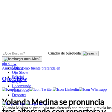
Cuadro de búsqueda
OJO
>
Menú
ojo show
Videos
Añadir
Ojo
como fuente preferida en
Ojo Show
Policial
Ojo Show
Mujer
Locomundo
Actualidad
Deportes
Yolanda Medina se pronuncia
Yolanda Medina se pronuncia tras altercado con reportera y revela los
tras altercado con reportera y