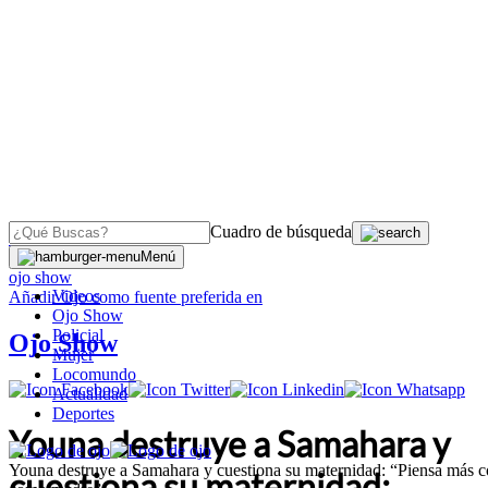
Cuadro de búsqueda
OJO
>
Menú
ojo show
Videos
Añadir
Ojo
como fuente preferida en
Ojo Show
Policial
Ojo Show
Mujer
Locomundo
Actualidad
Deportes
Youna destruye a Samahara y
Youna destruye a Samahara y cuestiona su maternidad: “Piensa más 
cuestiona su maternidad: