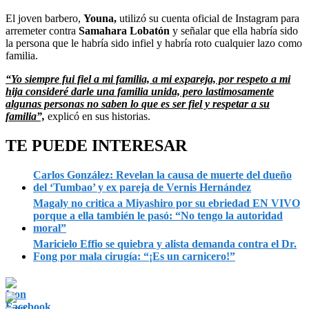
El joven barbero,
Youna,
utilizó su cuenta oficial de Instagram para
arremeter contra
Samahara Lobatón
y señalar que ella habría sido
la persona que le habría sido infiel y habría roto cualquier lazo como
familia.
“Yo siempre fui fiel a mi familia, a mi expareja, por respeto a mi
hija consideré darle una familia unida, pero lastimosamente
algunas personas no saben lo que es ser fiel y respetar a su
familia”,
explicó en sus historias.
TE PUEDE INTERESAR
Carlos González: Revelan la causa de muerte del dueño
del ‘Tumbao’ y ex pareja de Vernis Hernández
Magaly no critica a Miyashiro por su ebriedad EN VIVO
porque a ella también le pasó: “No tengo la autoridad
moral”
Maricielo Effio se quiebra y alista demanda contra el Dr.
Fong por mala cirugía: “¡Es un carnicero!”