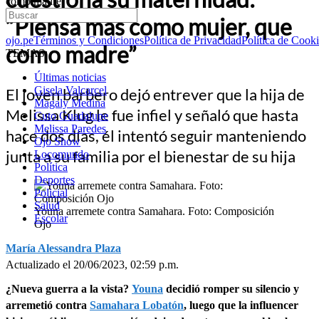
como madre”
“Piensa más como mujer, que
ojo.pe
Términos y Condiciones
Política de Privacidad
Política de Cook
como madre”
TEMAS:
Últimas noticias
Gisela Valcarcel
El joven barbero dejó entrever que la hija de
Magaly Medina
Melissa Klug le fue infiel y señaló que hasta
Cuto Guadalupe
Melissa Paredes
hace dos días, él intentó seguir manteniendo
Ojo Show
junta a su familia por el bienestar de su hija
Locomundo
Política
Deportes
Policial
Salud
Youna arremete contra Samahara. Foto: Composición
Escolar
Ojo
María Alessandra Plaza
Actualizado el 20/06/2023, 02:59 p.m.
¿Nueva guerra a la vista?
Youna
decidió romper su silencio y
arremetió contra
Samahara Lobatón
, luego que la influencer