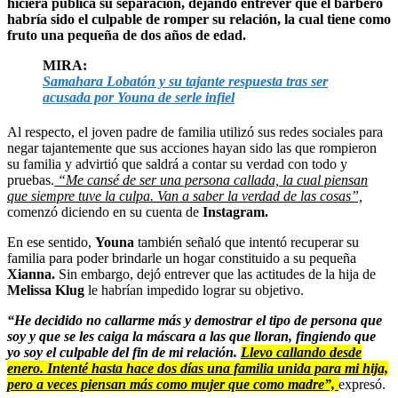
hiciera pública su separación, dejando entrever que el barbero
habría sido el culpable de romper su relación, la cual tiene como
fruto una pequeña de dos años de edad.
MIRA:
Samahara Lobatón y su tajante respuesta tras ser
acusada por Youna de serle infiel
Al respecto, el joven padre de familia utilizó sus redes sociales para
negar tajantemente que sus acciones hayan sido las que rompieron
su familia y advirtió que saldrá a contar su verdad con todo y
pruebas.
“Me cansé de ser una persona callada, la cual piensan
que siempre tuve la culpa. Van a saber la verdad de las cosas”,
comenzó diciendo en su cuenta de
Instagram.
En ese sentido,
Youna
también señaló que intentó recuperar su
familia para poder brindarle un hogar constituido a su pequeña
Xianna.
Sin embargo, dejó entrever que las actitudes de la hija de
Melissa Klug
le habrían impedido lograr su objetivo.
“He decidido no callarme más y demostrar el tipo de persona que
soy y que se les caiga la máscara a las que lloran, fingiendo que
yo soy el culpable del fin de mi relación.
Llevo callando desde
enero. Intenté hasta hace dos días una familia unida para mi hija,
pero a veces piensan más como mujer que como madre”,
expresó.