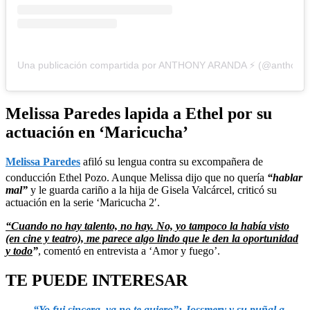
Una publicación compartida por ANTHONY ARANDA ⚡️ (@anthony
Melissa Paredes lapida a Ethel por su
actuación en ‘Maricucha’
Melissa Paredes
afiló su lengua contra su excompañera de
conducción Ethel Pozo. Aunque Melissa dijo que no quería
“hablar
mal”
y le guarda cariño a la hija de Gisela Valcárcel, criticó su
actuación en la serie ‘Maricucha 2′.
“Cuando no hay talento, no hay. No, yo tampoco la había visto
(en cine y teatro), me parece algo lindo que le den la oportunidad
y todo
”
, comentó en entrevista a ‘Amor y fuego’.
TE PUEDE INTERESAR
“Yo fui sincera, ya no te quiero”: Jossmery y su puñal a