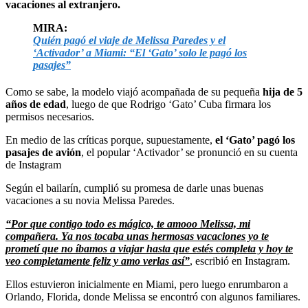
vacaciones al extranjero.
MIRA:
Quién pagó el viaje de Melissa Paredes y el
‘Activador’ a Miami: “El ‘Gato’ solo le pagó los
pasajes”
Como se sabe, la modelo viajó acompañada de su pequeña
hija de 5
años de edad
, luego de que Rodrigo ‘Gato’ Cuba firmara los
permisos necesarios.
En medio de las críticas porque, supuestamente,
el ‘Gato’ pagó los
pasajes de avión
, el popular ‘Activador’ se pronunció en su cuenta
de Instagram
Según el bailarín, cumplió su promesa de darle unas buenas
vacaciones a su novia Melissa Paredes.
“Por que contigo todo es mágico, te amooo Melissa, mi
compañera. Ya nos tocaba unas hermosas vacaciones yo te
prometí que no íbamos a viajar hasta que estés completa y hoy te
veo completamente feliz y amo verlas así”
, escribió en Instagram.
Ellos estuvieron inicialmente en Miami, pero luego enrumbaron a
Orlando, Florida, donde Melissa se encontró con algunos familiares.