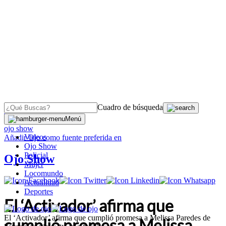
Cuadro de búsqueda
OJO
>
Menú
ojo show
Videos
Añadir
Ojo
como fuente preferida en
Ojo Show
Policial
Ojo Show
Mujer
Locomundo
Actualidad
Deportes
El ‘Activador’ afirma que
El ‘Activador’ afirma que cumplió promesa a Melissa Paredes de
cumplió promesa a Melissa