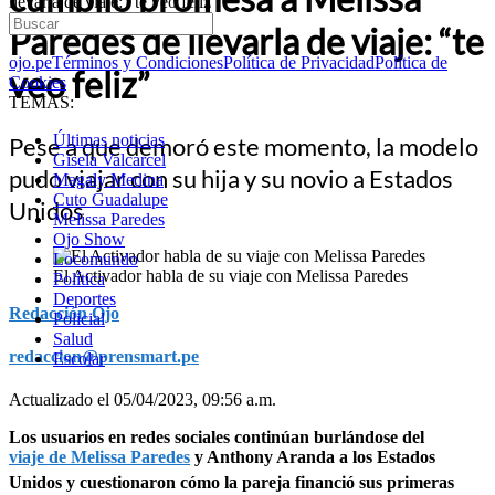
llevarla de viaje: “te veo feliz”
Paredes de llevarla de viaje: “te
ojo.pe
Términos y Condiciones
Política de Privacidad
Política de
veo feliz”
Cookies
TEMAS:
Últimas noticias
Pese a que demoró este momento, la modelo
Gisela Valcarcel
pudo viajar con su hija y su novio a Estados
Magaly Medina
Cuto Guadalupe
Unidos
Melissa Paredes
Ojo Show
Locomundo
El Activador habla de su viaje con Melissa Paredes
Política
Deportes
Redacción Ojo
Policial
Salud
redaccion@prensmart.pe
Escolar
Actualizado el 05/04/2023, 09:56 a.m.
Los usuarios en redes sociales continúan burlándose del
viaje de Melissa Paredes
y Anthony Aranda a los Estados
Unidos y cuestionaron cómo la pareja financió sus primeras