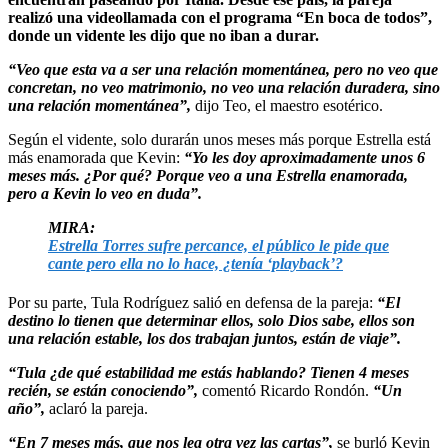
realizó una videollamada con el programa “En boca de todos”,
donde un vidente les dijo que no iban a durar.
“Veo que esta va a ser una relación momentánea, pero no veo que
concretan, no veo matrimonio, no veo una relación duradera, sino
una relación momentánea”,
dijo Teo, el maestro esotérico.
Según el vidente, solo durarán unos meses más porque Estrella está
más enamorada que Kevin:
“Yo les doy aproximadamente unos 6
meses más. ¿Por qué? Porque veo a una Estrella enamorada,
pero a Kevin lo veo en duda”.
MIRA:
Estrella Torres sufre percance, el público le pide que
cante pero ella no lo hace, ¿tenía ‘playback’?
Por su parte, Tula Rodríguez salió en defensa de la pareja:
“El
destino lo tienen que determinar ellos, solo Dios sabe, ellos son
una relación estable, los dos trabajan juntos, están de viaje”.
“Tula ¿de qué estabilidad me estás hablando? Tienen 4 meses
recién, se están conociendo”,
comentó Ricardo Rondón.
“Un
año”,
aclaró la pareja.
“En 7 meses más, que nos lea otra vez las cartas”,
se burló Kevin