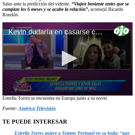
Salas ante la predicción del vidente.
“Viajen bastante antes que se
cumplan los 6 meses y se acabe la relación”,
aconsejó Ricardo
Rondón.
Kevin dudaría en casarse con Estrella Torres
0
Estrella Torres se encuentra en Europa junto a su novio
seconds
of
Fuente:
América Televisión
2
minutes,
TE PUEDE INTERESAR
3
seconds
Estrella Torres quiere a Tommy Portugal en su boda: “que