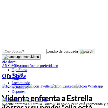
Cuadro de búsqueda
OJO
>
Menú
ojo show
Videos
Añadir
Ojo
como fuente preferida en
Ojo Show
Policial
Ojo Show
Mujer
Locomundo
Actualidad
Deportes
Vidente enfrenta a Estrella
Vidente enfrenta a Estrella Torres y su novio: “ella está enamorada y 
Torres y su novio: “ella está