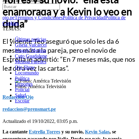
Kevin lo veo en duda”
enamorada y a Kevin lo veo en
ojo.pe
Términos y Condiciones
Política de Privacidad
Política de
duda”
Cookies
TEMAS:
Últimas noticias
El vidente Teo aseguró que solo les da 6
Gisela Valcarcel
meses más a la pareja, pero el novio de
Magaly Medina
Cuto Guadalupe
Estrella le advirtió: “En 7 meses más, que nos
Melissa Paredes
lea otra vez las cartas”.
Ojo Show
Locomundo
Política
Deportes
Fotos: América Televisión
Policial
Salud
Redacción Ojo
Escolar
redaccion@prensmart.pe
Actualizado el 19/10/2022, 03:05 p.m.
La cantante
Estrella Torres
y su novio,
Kevin Salas
, se
encuentran paseando por Italia. Desde ese país, la pareja