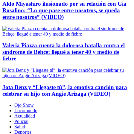
Aldo Miyashiro ilusionado por su relación con Gia
Rosalino: “Lo que pase entre nosotros, se queda
entre nosotros” (VIDEO)
Valeria Piazza cuenta la dolorosa batalla contra el
síndrome de Behçe: llegué a tener 40 y medio de
fiebre
Jota Benz y “Llegaste tú”, la emotiva canción para
celebrar su hijo con Angie Arizaga (VIDEO)
Ojo Show
Locomundo
Actualidad
Policial
Salud
Deportes