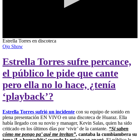
0
Estrella Torres en discoteca
seconds
Ojo Show
of
0
Estrella Torres sufre percance,
seconds
el público le pide que cante
pero ella no lo hace, ¿tenía
‘playback’?
Estrella Torres sufrió un incidente
con su equipo de sonido en
plena presentación EN VIVO en una discoteca de Huaraz. Ella
había llegado con su novio y manager, Kevin Salas, quien ha sido
criticado en los últimos días por ‘vivir’ de la cantante.
“Si saben
cómo me pongo pa’ qué me invitan”,
cantaba la cumbiambera su
tema ‘La borrachita’ cuando la música se apagó.
El público le