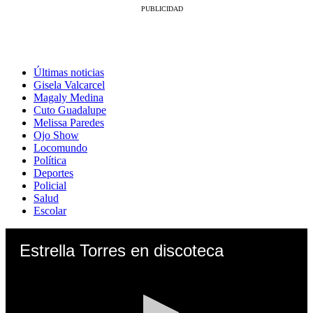
Últimas noticias
Gisela Valcarcel
Magaly Medina
Cuto Guadalupe
Melissa Paredes
Ojo Show
Locomundo
Política
Deportes
Policial
Salud
Escolar
Estrella Torres en discoteca