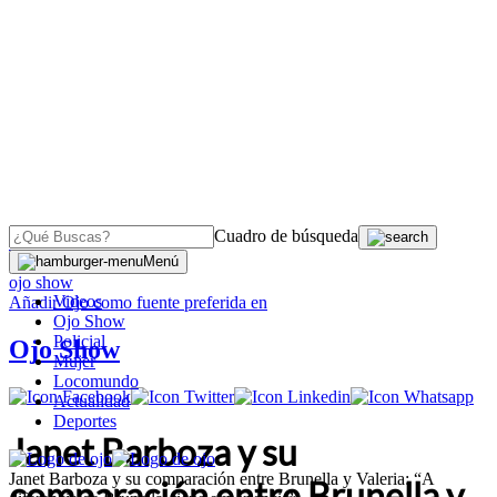
Cuadro de búsqueda
OJO
>
Menú
ojo show
Videos
Añadir
Ojo
como fuente preferida en
Ojo Show
Policial
Ojo Show
Mujer
Locomundo
Actualidad
Deportes
Janet Barboza y su
Janet Barboza y su comparación entre Brunella y Valeria: “A
comparación entre Brunella y