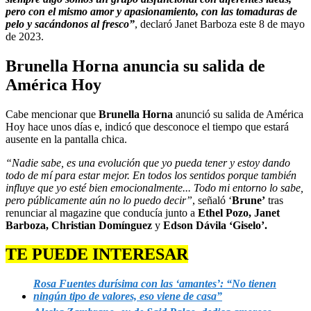
pero con el mismo amor y apasionamiento, con las tomaduras de
pelo y sacándonos al fresco”
, declaró Janet Barboza este 8 de mayo
de 2023.
Brunella Horna anuncia su salida de
América Hoy
Cabe mencionar que
Brunella Horna
anunció su salida de América
Hoy hace unos días e, indicó que desconoce el tiempo que estará
ausente en la pantalla chica.
“Nadie sabe, es una evolución que yo pueda tener y estoy dando
todo de mí para estar mejor. En todos los sentidos porque también
influye que yo esté bien emocionalmente... Todo mi entorno lo sabe,
pero públicamente aún no lo puedo decir”
, señaló ‘
Brune’
tras
renunciar al magazine que conducía junto a
Ethel Pozo, Janet
Barboza, Christian Domínguez
y
Edson Dávila ‘Giselo’.
TE PUEDE INTERESAR
Rosa Fuentes durísima con las ‘amantes’: “No tienen
ningún tipo de valores, eso viene de casa”