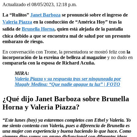
Actualizado el 08/05/2023, 12:18 p.m.
La “Rulitos”
Janet Barboza
se pronunció sobre el ingreso de
Valeria Piazza
en la conducción de “América Hoy” tras la
salida de
Brunella Horna
, quien está alejada de la pantalla
chica debido a que se encuentra mal de salud por un presunto
embarazo de riesgo.
En conversación con Trome, la presentadora se mostró feliz con
la
incorporación de la exreina de belleza al magazine
y no dudo en
compararla con la esposa de Richard Acuña.
MIRA:
Valeria Piazza y su respuesta tras ser ninguneada por
Magaly Medina: “Que nadie apague tu luz” | FOTO
¿Qué dijo Janet Barboza sobre Brunella
Horna y Valeria Piazza?
“Este lunes (hoy) ya estaremos completos con Ethel y Valeria. Yo
me siento contenta con Valeria, pues a diferencia de Brunella es
una mujer con experiencia y buena haciendo lo que hace. Como
siempre digo somos un grupo disfuncional con diferentes ideas,