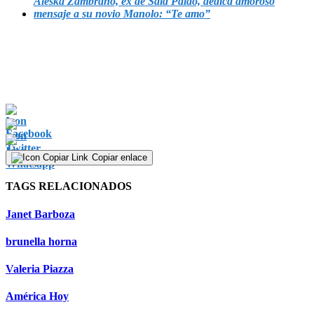
Aleska Zambrano, ex de Said Palao, dedica amoroso
mensaje a su novio Manolo: “Te amo”
Copiar enlace
TAGS RELACIONADOS
Janet Barboza
brunella horna
Valeria Piazza
América Hoy