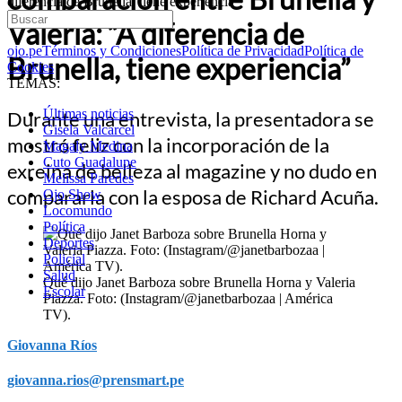
diferencia de Brunella, tiene experiencia”
Valeria: “A diferencia de
ojo.pe
Términos y Condiciones
Política de Privacidad
Política de
Brunella, tiene experiencia”
Cookies
TEMAS:
Últimas noticias
Durante una entrevista, la presentadora se
Gisela Valcarcel
mostró feliz con la incorporación de la
Magaly Medina
Cuto Guadalupe
exreina de belleza al magazine y no dudo en
Melissa Paredes
compararla con la esposa de Richard Acuña.
Ojo Show
Locomundo
Política
Deportes
Policial
Salud
Qué dijo Janet Barboza sobre Brunella Horna y Valeria
Escolar
Piazza. Foto: (Instagram/@janetbarbozaa | América
TV).
Giovanna Ríos
giovanna.rios@prensmart.pe