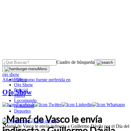
Cuadro de búsqueda
OJO
>
Menú
ojo show
Videos
Añadir
Ojo
como fuente preferida en
Ojo Show
Policial
Ojo Show
Mujer
Locomundo
Actualidad
Deportes
¿Mamá de Vasco le envía
¿Mamá de Vasco le envía indirecta a Guillermo Dávila por el Día del
indirecta a Guillermo Dávila