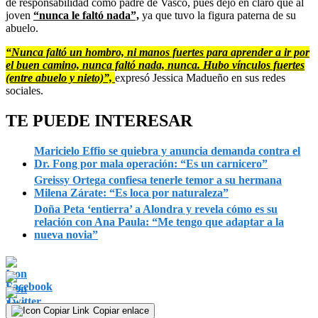
de responsabilidad como padre de Vasco, pues dejó en claro que al
joven
“nunca le faltó nada”,
ya que tuvo la figura paterna de su
abuelo.
“Nunca faltó un hombro, ni manos fuertes para aprender a ir por
el buen camino, nunca faltó nada, nunca. Hubo vínculos fuertes
(entre abuelo y nieto)”,
expresó Jessica Madueño en sus redes
sociales.
TE PUEDE INTERESAR
Maricielo Effio se quiebra y anuncia demanda contra el
Dr. Fong por mala operación: “Es un carnicero”
Greissy Ortega confiesa tenerle temor a su hermana
Milena Zárate: “Es loca por naturaleza”
Doña Peta ‘entierra’ a Alondra y revela cómo es su
relación con Ana Paula: “Me tengo que adaptar a la
nueva novia”
Copiar enlace