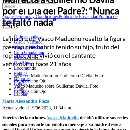
Padre?: “Nunca te faltó nada”
por el Día del Padre?: “Nunca
ojo.pe
Términos y Condiciones
Política de Privacidad
Política de
te faltó nada”
Cookies
TEMAS:
Últimas noticias
La madre de Vasco Madueño resaltó la figura
Gisela Valcarcel
paterna que habría tenido su hijo, fruto del
Magaly Medina
Cuto Guadalupe
romance que vivió con el cantante
Melissa Paredes
venezolano hace 21 años
Ojo Show
Locomundo
Política
Deportes
Policial
Vasco Madueño sobre Guillermo Dávila. Foto:
Salud
Composición Ojo
Escolar
María Alessandra Plaza
Actualizado el 19/06/2023, 11:34 a.m.
Fuertes declaraciones.
Vasco Madueño
decidió utilizar sus redes
sociales para enviarle un emotivo mensaje a su madre Jessica
por el Día del Padre, pues es quien ha ejercido la labor de papá