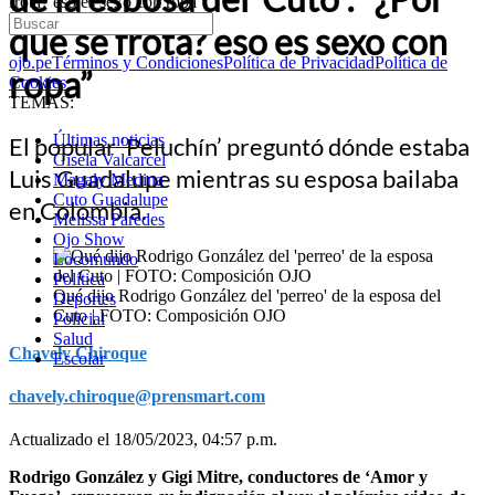
frota? eso es sexo con ropa”
qué se frota? eso es sexo con
ojo.pe
Términos y Condiciones
Política de Privacidad
Política de
ropa”
Cookies
TEMAS:
Últimas noticias
El popular ‘Peluchín’ preguntó dónde estaba
Gisela Valcarcel
Luis Guadalupe mientras su esposa bailaba
Magaly Medina
Cuto Guadalupe
en Colombia.
Melissa Paredes
Ojo Show
Locomundo
Política
Qué dijo Rodrigo González del 'perreo' de la esposa del
Deportes
Cuto | FOTO: Composición OJO
Policial
Salud
Chavely Chiroque
Escolar
chavely.chiroque@prensmart.com
Actualizado el 18/05/2023, 04:57 p.m.
Rodrigo González y Gigi Mitre, conductores de ‘Amor y