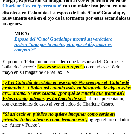
Fuego’, expresaron su indignación al ver el polémico video de
Charlene Castro ‘perreando’
con un misterioso joven, en una
discoteca en Colombia. La esposa de Luis ‘Cuto’ Guadalupe,
nuevamente está en el ojo de la tormenta por estas escandalosas
imágenes.
MIRA:
Esposa del ‘Cuto’ Guadalupe mostró su verdadero
rostro: “uno por la noche, otro por el día, amar es
compartir”
El popular ‘Peluchín’ no consideró que la esposa del ‘Cuto’ esté
bailando ‘perreo’:
“eso es sexo con ropa”,
comentó este 18 de
mayo en su magazine de Willax TV.
“¿Y el Cuto dónde estaba en ese viaje? No creo que el ‘Cuto’ esté
grabando (...) Bailas así cuando estás en búsqueda de algo o estás
arr... ardilla. Si eres casada, ¿por qué se tendría que frotar así?
Estás casada, además, es incómodo de ver”
, dijo el presentador,
con expresiones de asco al ver el video de Charlene Castro.
“Si así estás en público no quiero imaginar como serás en
privado. Todos sabemos cómo terminó eso”,
agregó el presentador
de ‘Amor y Fuego’.