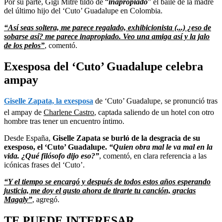
Por su parte, Gigi Mitre tildó de “
inapropiado
” el baile de la madre
del último hijo del ‘Cuto’ Guadalupe en Colombia.
“Así seas soltera, me parece regalado, exhibicionista (...) ¿eso de
sobarse así? me parece inapropiado. Veo una amiga así y la jalo
de los pelos”
,
comentó.
Exesposa del ‘Cuto’ Guadalupe celebra
ampay
Giselle Zapata, la exesposa
de ‘Cuto’ Guadalupe, se pronunció tras
el ampay de
Charlene Castro
, captada saliendo de un hotel con otro
hombre tras tener un encuentro íntimo.
Desde España,
Giselle Zapata se burló de la desgracia de su
exesposo, el ‘Cuto’ Guadalupe.
“Quien obra mal le va mal en la
vida. ¿Qué filósofo dijo eso?”
, comentó, en clara referencia a las
icónicas frases del ‘Cuto’.
“Y el tiempo se encargó y después de todos estos años esperando
justicia, me doy el gusto ahora de tirarte tu canción, gracias
Magaly”
, agregó.
TE PUEDE INTERESAR