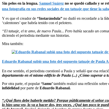
Sin pelos en la lengua.
Samuel Suárez
no se quedó callado y se ref
una fotografía en sus redes sociales de un tatuaje que tiene la sa
Y es que el creador de
“Instarándula”
no dudó en recordarle a la líd
‘calentones’ que habría tenido con el pelotero.
“El tatuaje, el te amo, de nuevo Paula... Pero había sacado un comun
diciendo el periodista mediante sus historias.
Mira también:
Eduardo Rabanal subió una foto del supuesto tatuaje de Paula 
En ese sentido, el periodista cuestionó a Paula y señaló que esa rela
departamento en el mismo edificio de Paula (...) ¿Cómo superar a tu
Por otra parte, el popular
‘Samu’
también realizó una reflexión sobre 
infidelidad
por parte de
Eduardo Rabanal.
“¿Qué floro debe haberle metido? Porque públicamente el señor conf
lo hizo una vez, lo va a hacer dos, tres veces. ¿Qué tan poco te pue