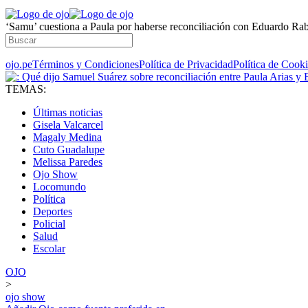
‘Samu’ cuestiona a Paula por haberse reconciliación con Eduardo Rab
ojo.pe
Términos y Condiciones
Política de Privacidad
Política de Cook
TEMAS:
Últimas noticias
Gisela Valcarcel
Magaly Medina
Cuto Guadalupe
Melissa Paredes
Ojo Show
Locomundo
Política
Deportes
Policial
Salud
Escolar
OJO
>
ojo show