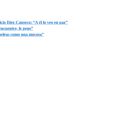
io Diez Canseco: “A él lo veo en paz”
encuentre, le pego”
e peleas como una mocosa”