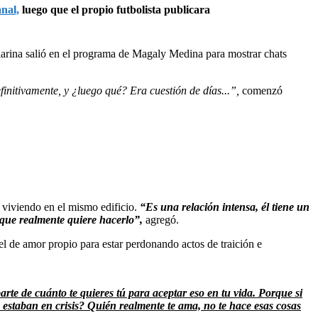
nal,
luego que el propio futbolista publicara
larina salió en el programa de Magaly Medina para mostrar chats
initivamente, y ¿luego qué? Era cuestión de días...”,
comenzó
 viviendo en el mismo edificio.
“Es una relación intensa, él tiene un
s que realmente quiere hacerlo”,
agregó.
vel de amor propio para estar perdonando actos de traición e
arte de cuánto te quieres tú para aceptar eso en tu vida. Porque si
e estaban en crisis? Quién realmente te ama, no te hace esas cosas