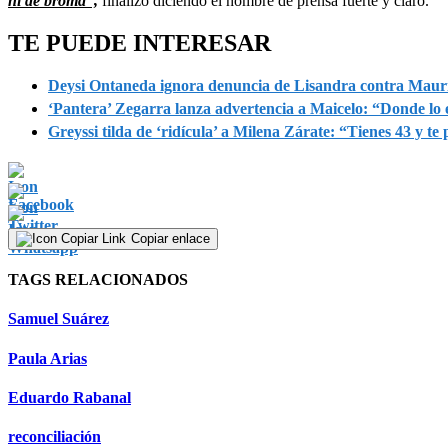
ni de broma”,
finalizó diciendo el hombre de prensa fuerte y claro.
TE PUEDE INTERESAR
Deysi Ontaneda ignora denuncia de Lisandra contra Mauric
‘Pantera’ Zegarra lanza advertencia a Maicelo: “Donde lo 
Greyssi tilda de ‘ridícula’ a Milena Zárate: “Tienes 43 y t
Copiar enlace
TAGS RELACIONADOS
Samuel Suárez
Paula Arias
Eduardo Rabanal
reconciliación