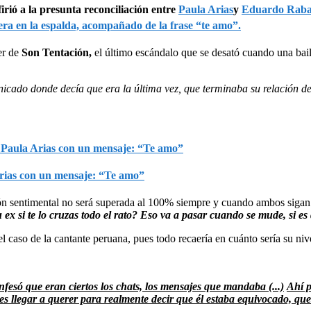
irió a la presunta reconciliación entre
Paula Arias
y
Eduardo Raba
lsera en la espalda, acompañado de la frase “te amo”.
er de
Son Tentación,
el último escándalo que se desató cuando una bai
icado donde decía que era la última vez, que terminaba su relación def
Arias con un mensaje: “Te amo”
ción sentimental no será superada al 100% siempre y cuando ambos sigan
 ex si te lo cruzas todo el rato? Eso va a pasar cuando se mude, si e
el caso de la cantante peruana, pues todo recaería en cuánto sería su ni
esó que eran ciertos los chats, los mensajes que mandaba (...)
Ahí p
des llegar a querer para realmente decir que él estaba equivocado, qu