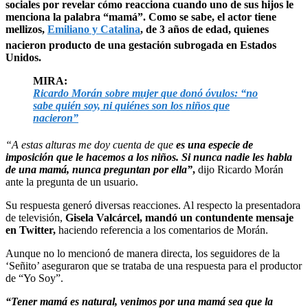
sociales por revelar cómo reacciona cuando uno de sus hijos le
menciona la palabra “mamá”. Como se sabe, el actor tiene
mellizos,
Emiliano y Catalina
, de 3 años de edad, quienes
nacieron producto de una gestación subrogada en Estados
Unidos.
MIRA:
Ricardo Morán sobre mujer que donó óvulos: “no
sabe quién soy, ni quiénes son los niños que
nacieron”
“A estas alturas me doy cuenta de que
es una especie de
imposición que le hacemos a los niños. Si nunca nadie les habla
de una mamá, nunca preguntan por ella”
,
dijo Ricardo Morán
ante la pregunta de un usuario.
Su respuesta generó diversas reacciones. Al respecto la presentadora
de televisión,
Gisela Valcárcel, mandó un contundente mensaje
en Twitter,
haciendo referencia a los comentarios de Morán.
Aunque no lo mencionó de manera directa, los seguidores de la
‘Señito’ aseguraron que se trataba de una respuesta para el productor
de “Yo Soy”.
“Tener mamá es natural, venimos por una mamá sea que la