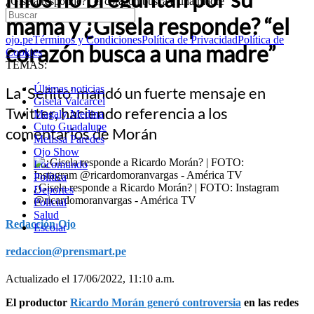
¿Gisela responde? “el corazón busca a una madre”
mamá y ¿Gisela responde? “el
ojo.pe
Términos y Condiciones
Política de Privacidad
Política de
corazón busca a una madre”
Cookies
TEMAS:
Últimas noticias
La ‘Señito’ mandó un fuerte mensaje en
Gisela Valcarcel
Twitter, haciendo referencia a los
Magaly Medina
Cuto Guadalupe
comentarios de Morán
Melissa Paredes
Ojo Show
Locomundo
Política
¿Gisela responde a Ricardo Morán? | FOTO: Instagram
Deportes
@ricardomoranvargas - América TV
Policial
Salud
Redacción Ojo
Escolar
redaccion@prensmart.pe
Actualizado el 17/06/2022, 11:10 a.m.
El productor
Ricardo Morán generó controversia
en las redes