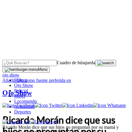
Cuadro de búsqueda
OJO
>
Menú
ojo show
Videos
Añadir
Ojo
como fuente preferida en
Ojo Show
Policial
Ojo Show
Mujer
Locomundo
Actualidad
Deportes
Ricardo Morán dice que sus
Ricardo Morán dice que sus hijos no preguntan por su mamá y
hijos no preguntan por su