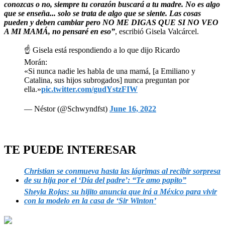
conozcas o no, siempre tu corazón buscará a tu madre. No es algo
que se enseña... solo se trata de algo que se siente. Las cosas
pueden y deben cambiar pero NO ME DIGAS QUE SI NO VEO
A MI MAMÁ, no pensaré en eso”
, escribió Gisela Valcárcel.
☝️ Gisela está respondiendo a lo que dijo Ricardo
Morán:
«Si nunca nadie les habla de una mamá, [a Emiliano y
Catalina, sus hijos subrogados] nunca preguntan por
ella.»
pic.twitter.com/gudYstzFIW
— Néstor (@Schwyndfst)
June 16, 2022
TE PUEDE INTERESAR
Christian se conmueva hasta las lágrimas al recibir sorpresa
de su hija por el ‘Día del padre’: “Te amo papito”
Sheyla Rojas: su hijito anuncia que irá a México para vivir
con la modelo en la casa de ‘Sir Winton’