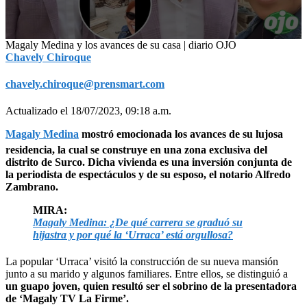
0
Magaly Medina y los avances de su casa | diario OJO
seconds
Chavely Chiroque
of
15
chavely.chiroque@prensmart.com
seconds
Actualizado el 18/07/2023, 09:18 a.m.
Magaly Medina
mostró emocionada los avances de su lujosa
residencia, la cual se construye en una zona exclusiva del
distrito de Surco. Dicha vivienda es una inversión conjunta de
la periodista de espectáculos y de su esposo, el notario Alfredo
Zambrano.
MIRA:
Magaly Medina: ¿De qué carrera se graduó su
hijastra y por qué la ‘Urraca’ está orgullosa?
La popular ‘Urraca’ visitó la construcción de su nueva mansión
junto a su marido y algunos familiares. Entre ellos, se distinguió a
un guapo joven, quien resultó ser el sobrino de la presentadora
de ‘Magaly TV La Firme’.