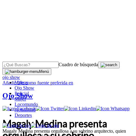
Cuadro de búsqueda
OJO
>
Menú
ojo show
Videos
Añadir
Ojo
como fuente preferida en
Ojo Show
Policial
Ojo Show
Mujer
Locomundo
Actualidad
Deportes
Magaly Medina presenta
Magaly Medina presenta orgullosa a su sobrino arquitecto, quien
orgullosa a su sobrino