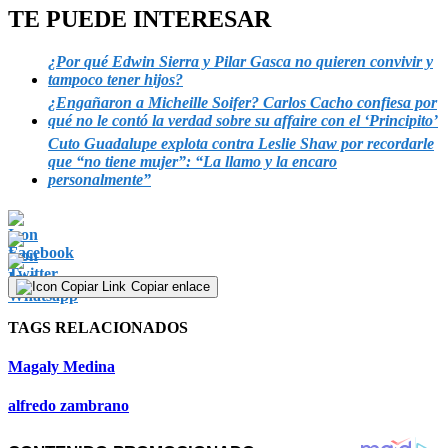
TE PUEDE INTERESAR
¿Por qué Edwin Sierra y Pilar Gasca no quieren convivir y
tampoco tener hijos?
¿Engañaron a Micheille Soifer? Carlos Cacho confiesa por
qué no le contó la verdad sobre su affaire con el ‘Principito’
Cuto Guadalupe explota contra Leslie Shaw por recordarle
que “no tiene mujer”: “La llamo y la encaro
personalmente”
Copiar enlace
TAGS RELACIONADOS
Magaly Medina
alfredo zambrano